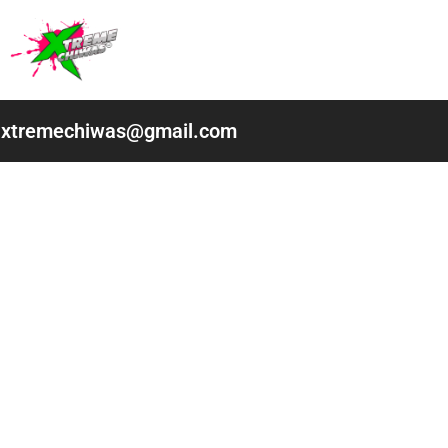
Ir
al
contenido
xtremechiwas@gmail.com