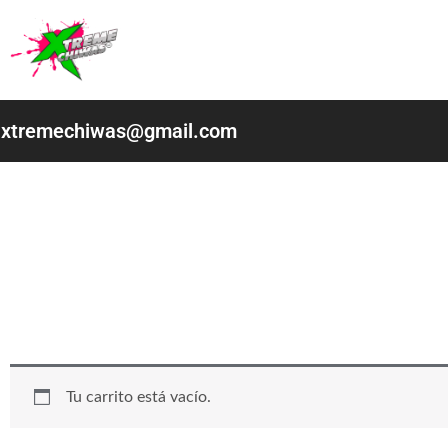
Ir
al
contenido
xtremechiwas@gmail.com
Tu carrito está vacío.