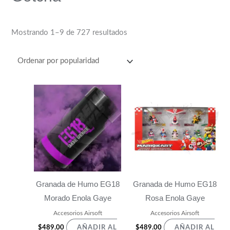
s
$
:
4
$
4
Mostrando 1–9 de 727 resultados
4
0
8
.
9
0
.
0
0
.
0
.
Granada de Humo EG18
Granada de Humo EG18
Morado Enola Gaye
Rosa Enola Gaye
Accesorios Airsoft
Accesorios Airsoft
$
489.00
$
489.00
AÑADIR AL
AÑADIR AL