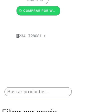
COMPRAR POR WHATSAPP
1
2
3
4
…
79
80
81
→