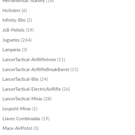
Herramientas-Stanley
(18)
Hollsters
(6)
Infinity-Bbs
(2)
JsB-Pellets
(19)
Juguetes
(264)
Lamparas
(3)
LancerTactical-AirRifle6mm
(11)
LancerTactical-AirRifleBreakBarrel
(15)
LancerTactical-Bbs
(24)
LancerTactical-ElectricAirRifle
(26)
LancerTactical-Miras
(28)
Leupold-Miras
(1)
Llaves Combinadas
(19)
Mace-AirPistol
(3)