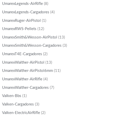
UmarexLegends-AirRifle
(8)
UmarexLegends-Cargadores
(4)
UmarexRuger-AirPistol
(1)
UmarexRWS-Pellets
(12)
UmarexSmith&Wesson-AirPistol
(13)
UmarexSmith&Wesson-Cargadores
(3)
UmarexT4E-Cargadores
(2)
UmarexWalther-AirPistol
(13)
UmarexWalther-AirPistol6mm
(11)
UmarexWalther-AirRifle
(4)
UmarexWalther-Cargadores
(7)
Valken-Bbs
(1)
Valken-Cargadores
(3)
Valken-ElectricAirRifle
(2)