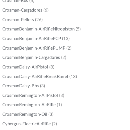
Crosman-Bbs
(6)
Crosman-Cargadores
(6)
Crosman-Pellets
(26)
CrosmanBenjamin-AirRifleNitropiston
(5)
CrosmanBenjamin-AirRiflePCP
(13)
CrosmanBenjamin-AirRiflePUMP
(2)
CrosmanBenjamin-Cargadores
(2)
CrosmanDaisy-AirPistol
(8)
CrosmanDaisy-AirRifleBreakBarrel
(13)
CrosmanDaisy-Bbs
(3)
CrosmanRemington-AirPistol
(3)
CrosmanRemington-AirRifle
(1)
CrosmanRemington-Oil
(3)
Cybergun-ElectricAirRifle
(2)