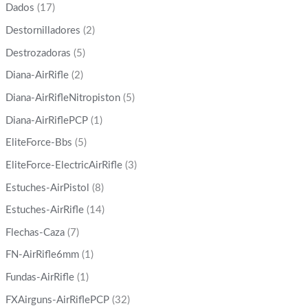
Dados
(17)
Destornilladores
(2)
Destrozadoras
(5)
Diana-AirRifle
(2)
Diana-AirRifleNitropiston
(5)
Diana-AirRiflePCP
(1)
EliteForce-Bbs
(5)
EliteForce-ElectricAirRifle
(3)
Estuches-AirPistol
(8)
Estuches-AirRifle
(14)
Flechas-Caza
(7)
FN-AirRifle6mm
(1)
Fundas-AirRifle
(1)
FXAirguns-AirRiflePCP
(32)