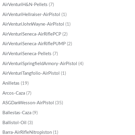
AirVenturiH&N-Pellets
(7)
AirVenturiHellraiser-AirPistol
(1)
AirVenturiJohnWayne-AirPistol
(1)
AirVenturiSeneca-AirRiflePCP
(2)
AirVenturiSeneca-AirRiflePUMP
(2)
AirVenturiSeneca-Pellets
(7)
AirVenturiSpringfieldArmory-AirPistol
(4)
AirVenturiTangfolio-AirPistol
(1)
Anilletas
(19)
Arcos-Caza
(7)
ASGDanWesson-AirPistol
(35)
Ballestas-Caza
(9)
Ballistol-Oil
(3)
Barra-AirRifleNitropiston
(1)