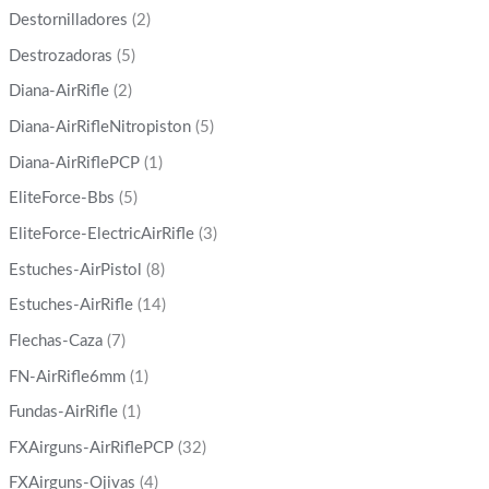
Destornilladores
(2)
Destrozadoras
(5)
Diana-AirRifle
(2)
Diana-AirRifleNitropiston
(5)
Diana-AirRiflePCP
(1)
EliteForce-Bbs
(5)
EliteForce-ElectricAirRifle
(3)
Estuches-AirPistol
(8)
Estuches-AirRifle
(14)
Flechas-Caza
(7)
FN-AirRifle6mm
(1)
Fundas-AirRifle
(1)
FXAirguns-AirRiflePCP
(32)
FXAirguns-Ojivas
(4)