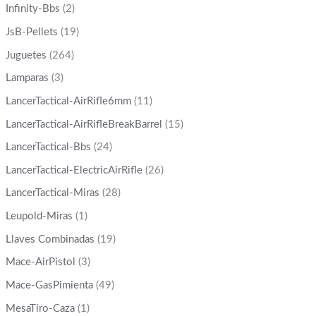
Infinity-Bbs
(2)
JsB-Pellets
(19)
Juguetes
(264)
Lamparas
(3)
LancerTactical-AirRifle6mm
(11)
LancerTactical-AirRifleBreakBarrel
(15)
LancerTactical-Bbs
(24)
LancerTactical-ElectricAirRifle
(26)
LancerTactical-Miras
(28)
Leupold-Miras
(1)
Llaves Combinadas
(19)
Mace-AirPistol
(3)
Mace-GasPimienta
(49)
MesaTiro-Caza
(1)