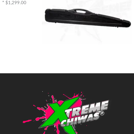
"
$
1,299.00