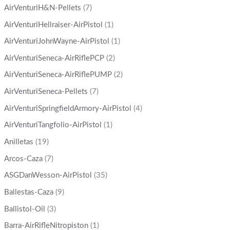
AirVenturiH&N-Pellets
(7)
AirVenturiHellraiser-AirPistol
(1)
AirVenturiJohnWayne-AirPistol
(1)
AirVenturiSeneca-AirRiflePCP
(2)
AirVenturiSeneca-AirRiflePUMP
(2)
AirVenturiSeneca-Pellets
(7)
AirVenturiSpringfieldArmory-AirPistol
(4)
AirVenturiTangfolio-AirPistol
(1)
Anilletas
(19)
Arcos-Caza
(7)
ASGDanWesson-AirPistol
(35)
Ballestas-Caza
(9)
Ballistol-Oil
(3)
Barra-AirRifleNitropiston
(1)