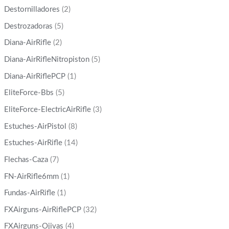
Destornilladores
(2)
Destrozadoras
(5)
Diana-AirRifle
(2)
Diana-AirRifleNitropiston
(5)
Diana-AirRiflePCP
(1)
EliteForce-Bbs
(5)
EliteForce-ElectricAirRifle
(3)
Estuches-AirPistol
(8)
Estuches-AirRifle
(14)
Flechas-Caza
(7)
FN-AirRifle6mm
(1)
Fundas-AirRifle
(1)
FXAirguns-AirRiflePCP
(32)
FXAirguns-Ojivas
(4)