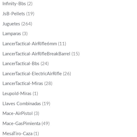
Infinity-Bbs
(2)
JsB-Pellets
(19)
Juguetes
(264)
Lamparas
(3)
LancerTactical-AirRifle6mm
(11)
LancerTactical-AirRifleBreakBarrel
(15)
LancerTactical-Bbs
(24)
LancerTactical-ElectricAirRifle
(26)
LancerTactical-Miras
(28)
Leupold-Miras
(1)
Llaves Combinadas
(19)
Mace-AirPistol
(3)
Mace-GasPimienta
(49)
MesaTiro-Caza
(1)