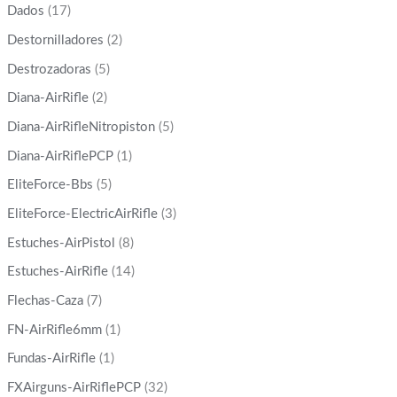
Dados
(17)
Destornilladores
(2)
Destrozadoras
(5)
Diana-AirRifle
(2)
Diana-AirRifleNitropiston
(5)
Diana-AirRiflePCP
(1)
EliteForce-Bbs
(5)
EliteForce-ElectricAirRifle
(3)
Estuches-AirPistol
(8)
Estuches-AirRifle
(14)
Flechas-Caza
(7)
FN-AirRifle6mm
(1)
Fundas-AirRifle
(1)
FXAirguns-AirRiflePCP
(32)