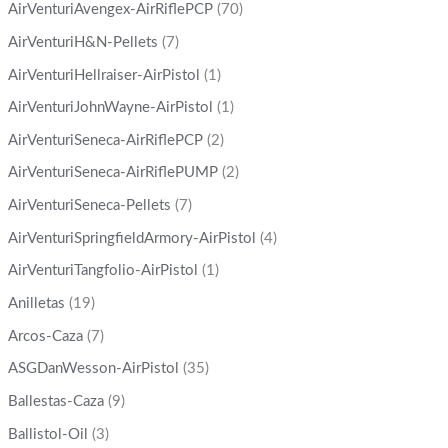
AirVenturiAvengex-AirRiflePCP
(70)
AirVenturiH&N-Pellets
(7)
AirVenturiHellraiser-AirPistol
(1)
AirVenturiJohnWayne-AirPistol
(1)
AirVenturiSeneca-AirRiflePCP
(2)
AirVenturiSeneca-AirRiflePUMP
(2)
AirVenturiSeneca-Pellets
(7)
AirVenturiSpringfieldArmory-AirPistol
(4)
AirVenturiTangfolio-AirPistol
(1)
Anilletas
(19)
Arcos-Caza
(7)
ASGDanWesson-AirPistol
(35)
Ballestas-Caza
(9)
Ballistol-Oil
(3)