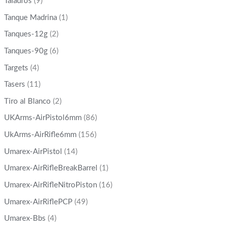
Taladros
(9)
Tanque Madrina
(1)
Tanques-12g
(2)
Tanques-90g
(6)
Targets
(4)
Tasers
(11)
Tiro al Blanco
(2)
UKArms-AirPistol6mm
(86)
UkArms-AirRifle6mm
(156)
Umarex-AirPistol
(14)
Umarex-AirRifleBreakBarrel
(1)
Umarex-AirRifleNitroPiston
(16)
Umarex-AirRiflePCP
(49)
Umarex-Bbs
(4)