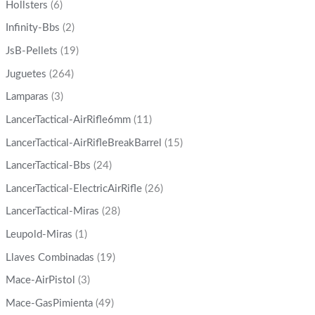
Hollsters
(6)
Infinity-Bbs
(2)
JsB-Pellets
(19)
Juguetes
(264)
Lamparas
(3)
LancerTactical-AirRifle6mm
(11)
LancerTactical-AirRifleBreakBarrel
(15)
LancerTactical-Bbs
(24)
LancerTactical-ElectricAirRifle
(26)
LancerTactical-Miras
(28)
Leupold-Miras
(1)
Llaves Combinadas
(19)
Mace-AirPistol
(3)
Mace-GasPimienta
(49)