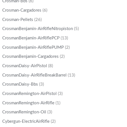
Crosman-Bbs
(6)
Crosman-Cargadores
(6)
Crosman-Pellets
(26)
CrosmanBenjamin-AirRifleNitropiston
(5)
CrosmanBenjamin-AirRiflePCP
(13)
CrosmanBenjamin-AirRiflePUMP
(2)
CrosmanBenjamin-Cargadores
(2)
CrosmanDaisy-AirPistol
(8)
CrosmanDaisy-AirRifleBreakBarrel
(13)
CrosmanDaisy-Bbs
(3)
CrosmanRemington-AirPistol
(3)
CrosmanRemington-AirRifle
(1)
CrosmanRemington-Oil
(3)
Cybergun-ElectricAirRifle
(2)