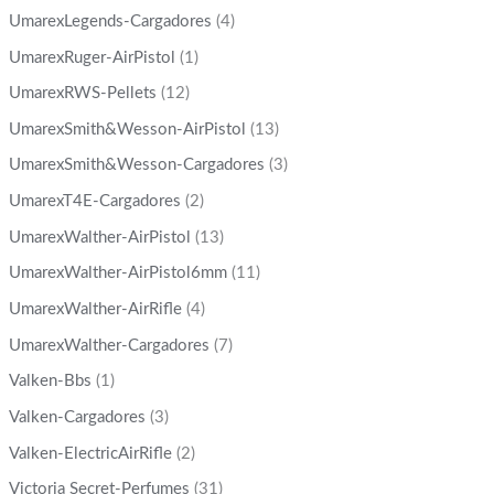
UmarexLegends-Cargadores
(4)
UmarexRuger-AirPistol
(1)
UmarexRWS-Pellets
(12)
UmarexSmith&Wesson-AirPistol
(13)
UmarexSmith&Wesson-Cargadores
(3)
UmarexT4E-Cargadores
(2)
UmarexWalther-AirPistol
(13)
UmarexWalther-AirPistol6mm
(11)
UmarexWalther-AirRifle
(4)
UmarexWalther-Cargadores
(7)
Valken-Bbs
(1)
Valken-Cargadores
(3)
Valken-ElectricAirRifle
(2)
Victoria Secret-Perfumes
(31)