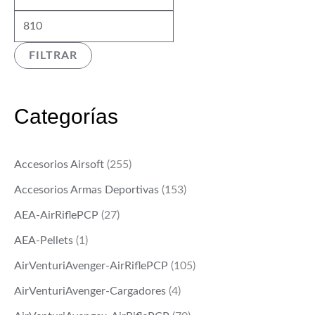
í
á
n
x
FILTRAR
i
i
m
m
o
o
Categorías
Accesorios Airsoft
(255)
Accesorios Armas Deportivas
(153)
AEA-AirRiflePCP
(27)
AEA-Pellets
(1)
AirVenturiAvenger-AirRiflePCP
(105)
AirVenturiAvenger-Cargadores
(4)