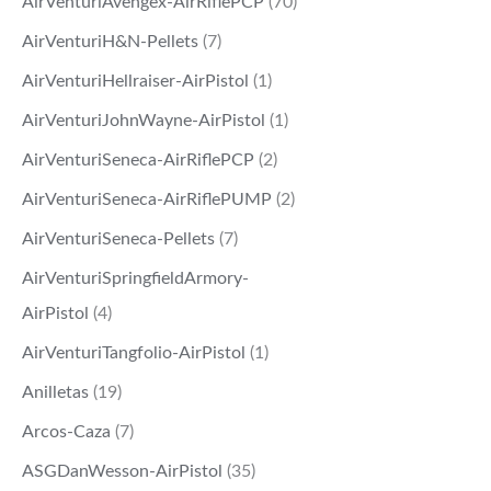
AirVenturiAvengex-AirRiflePCP
(70)
AirVenturiH&N-Pellets
(7)
AirVenturiHellraiser-AirPistol
(1)
AirVenturiJohnWayne-AirPistol
(1)
AirVenturiSeneca-AirRiflePCP
(2)
AirVenturiSeneca-AirRiflePUMP
(2)
AirVenturiSeneca-Pellets
(7)
AirVenturiSpringfieldArmory-
AirPistol
(4)
AirVenturiTangfolio-AirPistol
(1)
Anilletas
(19)
Arcos-Caza
(7)
ASGDanWesson-AirPistol
(35)