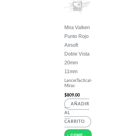
Mira Valken
Punto Rojo
Airsoft
Doble Vista
20mm
11mm
LancerTactical-
Miras
$
809.00
AÑADIR
AL
CARRITO
COMPRAR POR WHATSAPP