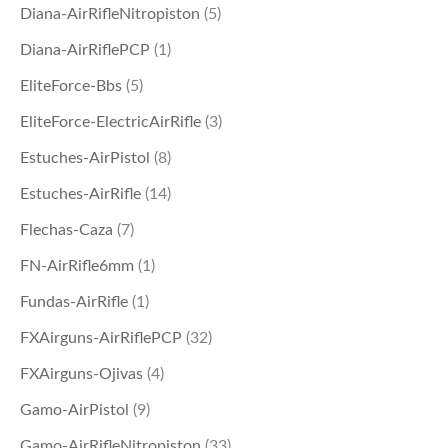
Diana-AirRifleNitropiston
(5)
Diana-AirRiflePCP
(1)
EliteForce-Bbs
(5)
EliteForce-ElectricAirRifle
(3)
Estuches-AirPistol
(8)
Estuches-AirRifle
(14)
Flechas-Caza
(7)
FN-AirRifle6mm
(1)
Fundas-AirRifle
(1)
FXAirguns-AirRiflePCP
(32)
FXAirguns-Ojivas
(4)
Gamo-AirPistol
(9)
Gamo-AirRifleNitropiston
(33)