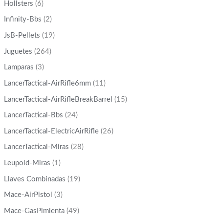
Hollsters
(6)
Infinity-Bbs
(2)
JsB-Pellets
(19)
Juguetes
(264)
Lamparas
(3)
LancerTactical-AirRifle6mm
(11)
LancerTactical-AirRifleBreakBarrel
(15)
LancerTactical-Bbs
(24)
LancerTactical-ElectricAirRifle
(26)
LancerTactical-Miras
(28)
Leupold-Miras
(1)
Llaves Combinadas
(19)
Mace-AirPistol
(3)
Mace-GasPimienta
(49)