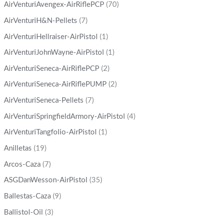
AirVenturiAvengex-AirRiflePCP
(70)
AirVenturiH&N-Pellets
(7)
AirVenturiHellraiser-AirPistol
(1)
AirVenturiJohnWayne-AirPistol
(1)
AirVenturiSeneca-AirRiflePCP
(2)
AirVenturiSeneca-AirRiflePUMP
(2)
AirVenturiSeneca-Pellets
(7)
AirVenturiSpringfieldArmory-AirPistol
(4)
AirVenturiTangfolio-AirPistol
(1)
Anilletas
(19)
Arcos-Caza
(7)
ASGDanWesson-AirPistol
(35)
Ballestas-Caza
(9)
Ballistol-Oil
(3)