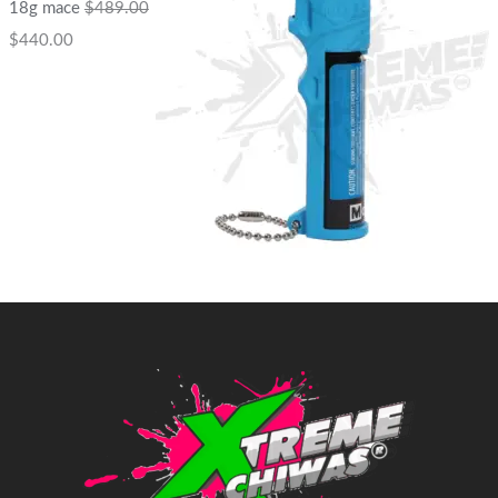
18g mace
$
489.00
$
440.00