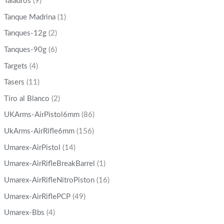
Taladros
(9)
Tanque Madrina
(1)
Tanques-12g
(2)
Tanques-90g
(6)
Targets
(4)
Tasers
(11)
Tiro al Blanco
(2)
UKArms-AirPistol6mm
(86)
UkArms-AirRifle6mm
(156)
Umarex-AirPistol
(14)
Umarex-AirRifleBreakBarrel
(1)
Umarex-AirRifleNitroPiston
(16)
Umarex-AirRiflePCP
(49)
Umarex-Bbs
(4)