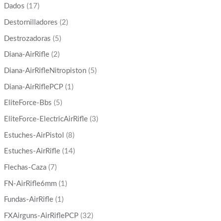
Dados
(17)
Destornilladores
(2)
Destrozadoras
(5)
Diana-AirRifle
(2)
Diana-AirRifleNitropiston
(5)
Diana-AirRiflePCP
(1)
EliteForce-Bbs
(5)
EliteForce-ElectricAirRifle
(3)
Estuches-AirPistol
(8)
Estuches-AirRifle
(14)
Flechas-Caza
(7)
FN-AirRifle6mm
(1)
Fundas-AirRifle
(1)
FXAirguns-AirRiflePCP
(32)