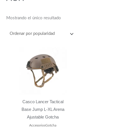
s
$
:
4
$
4
Mostrando el único resultado
4
0
8
.
9
0
.
0
0
.
0
.
Casco Lancer Tactical
Base Jump L-XL Arena
Ajustable Gotcha
AccesoriosGotcha