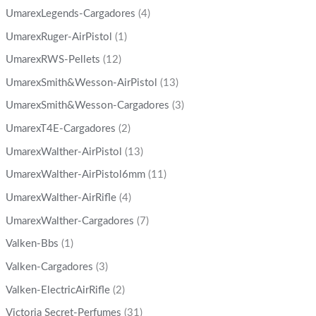
UmarexLegends-Cargadores
(4)
UmarexRuger-AirPistol
(1)
UmarexRWS-Pellets
(12)
UmarexSmith&Wesson-AirPistol
(13)
UmarexSmith&Wesson-Cargadores
(3)
UmarexT4E-Cargadores
(2)
UmarexWalther-AirPistol
(13)
UmarexWalther-AirPistol6mm
(11)
UmarexWalther-AirRifle
(4)
UmarexWalther-Cargadores
(7)
Valken-Bbs
(1)
Valken-Cargadores
(3)
Valken-ElectricAirRifle
(2)
Victoria Secret-Perfumes
(31)