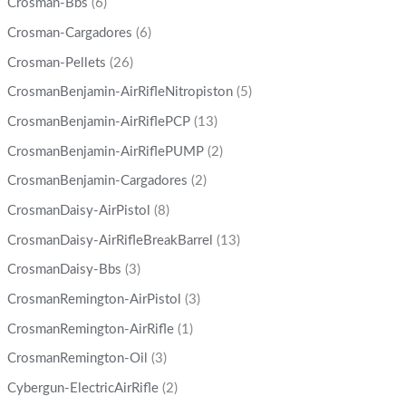
Crosman-Bbs
(6)
Crosman-Cargadores
(6)
Crosman-Pellets
(26)
CrosmanBenjamin-AirRifleNitropiston
(5)
CrosmanBenjamin-AirRiflePCP
(13)
CrosmanBenjamin-AirRiflePUMP
(2)
CrosmanBenjamin-Cargadores
(2)
CrosmanDaisy-AirPistol
(8)
CrosmanDaisy-AirRifleBreakBarrel
(13)
CrosmanDaisy-Bbs
(3)
CrosmanRemington-AirPistol
(3)
CrosmanRemington-AirRifle
(1)
CrosmanRemington-Oil
(3)
Cybergun-ElectricAirRifle
(2)