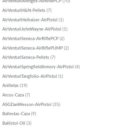
AirVenturiAvengex-AirRiflePCP
(70)
AirVenturiH&N-Pellets
(7)
AirVenturiHellraiser-AirPistol
(1)
AirVenturiJohnWayne-AirPistol
(1)
AirVenturiSeneca-AirRiflePCP
(2)
AirVenturiSeneca-AirRiflePUMP
(2)
AirVenturiSeneca-Pellets
(7)
AirVenturiSpringfieldArmory-AirPistol
(4)
AirVenturiTangfolio-AirPistol
(1)
Anilletas
(19)
Arcos-Caza
(7)
ASGDanWesson-AirPistol
(35)
Ballestas-Caza
(9)
Ballistol-Oil
(3)