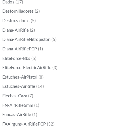
Dados
(17)
Destornilladores
(2)
Destrozadoras
(5)
Diana-AirRifle
(2)
Diana-AirRifleNitropiston
(5)
Diana-AirRiflePCP
(1)
EliteForce-Bbs
(5)
EliteForce-ElectricAirRifle
(3)
Estuches-AirPistol
(8)
Estuches-AirRifle
(14)
Flechas-Caza
(7)
FN-AirRifle6mm
(1)
Fundas-AirRifle
(1)
FXAirguns-AirRiflePCP
(32)