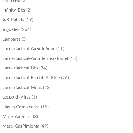
Hollsters
(6)
Infinity-Bbs
(2)
JsB-Pellets
(19)
Juguetes
(264)
Lamparas
(3)
LancerTactical-AirRifle6mm
(11)
LancerTactical-AirRifleBreakBarrel
(15)
LancerTactical-Bbs
(24)
LancerTactical-ElectricAirRifle
(26)
LancerTactical-Miras
(28)
Leupold-Miras
(1)
Llaves Combinadas
(19)
Mace-AirPistol
(3)
Mace-GasPimienta
(49)