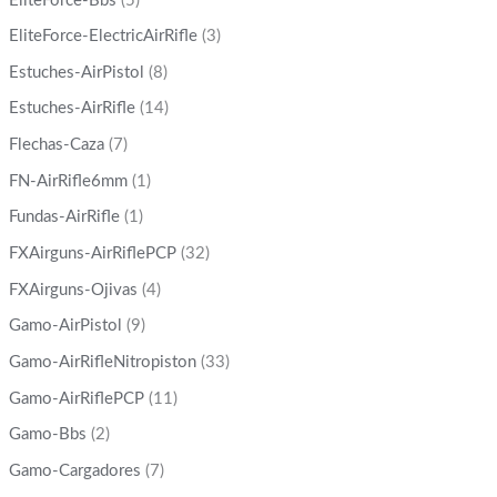
EliteForce-Bbs
(5)
EliteForce-ElectricAirRifle
(3)
Estuches-AirPistol
(8)
Estuches-AirRifle
(14)
Flechas-Caza
(7)
FN-AirRifle6mm
(1)
Fundas-AirRifle
(1)
FXAirguns-AirRiflePCP
(32)
FXAirguns-Ojivas
(4)
Gamo-AirPistol
(9)
Gamo-AirRifleNitropiston
(33)
Gamo-AirRiflePCP
(11)
Gamo-Bbs
(2)
Gamo-Cargadores
(7)