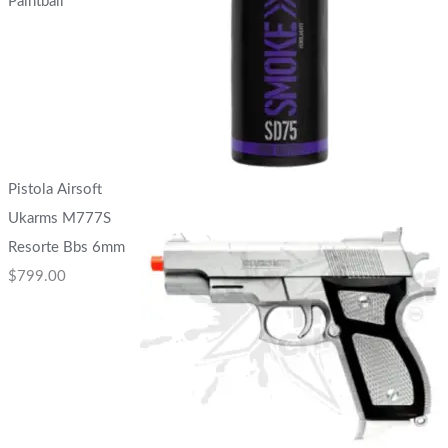
Paintball
Pistola Airsoft
Ukarms M777S
Resorte Bbs 6mm
$
799.00