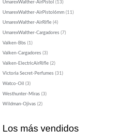
UmarexWalther-AirPistol
(13)
UmarexWalther-AirPistol6mm
(11)
UmarexWalther-AirRifle
(4)
UmarexWalther-Cargadores
(7)
Valken-Bbs
(1)
Valken-Cargadores
(3)
Valken-ElectricAirRifle
(2)
Victoria Secret-Perfumes
(31)
Watco-Oil
(3)
Westhunter-Miras
(3)
Wildman-Ojivas
(2)
Los más vendidos