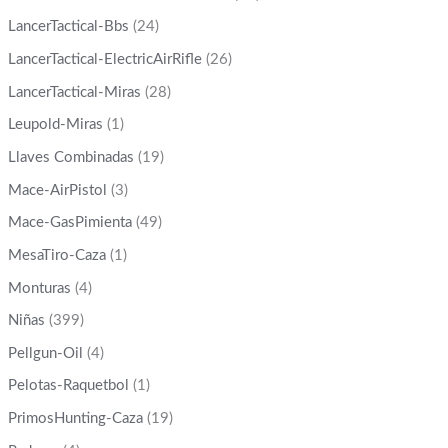
LancerTactical-Bbs
(24)
LancerTactical-ElectricAirRifle
(26)
LancerTactical-Miras
(28)
Leupold-Miras
(1)
Llaves Combinadas
(19)
Mace-AirPistol
(3)
Mace-GasPimienta
(49)
MesaTiro-Caza
(1)
Monturas
(4)
Niñas
(399)
Pellgun-Oil
(4)
Pelotas-Raquetbol
(1)
PrimosHunting-Caza
(19)