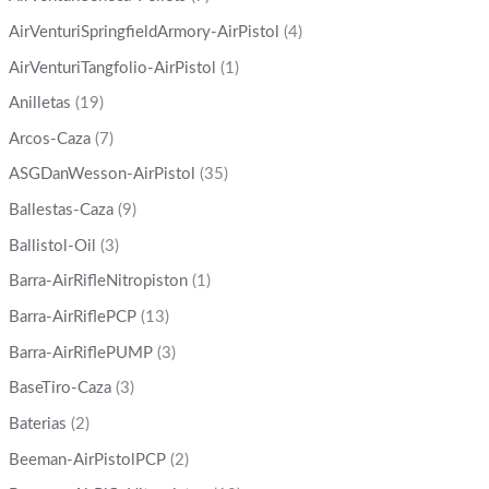
AirVenturiSpringfieldArmory-AirPistol
(4)
AirVenturiTangfolio-AirPistol
(1)
Anilletas
(19)
Arcos-Caza
(7)
ASGDanWesson-AirPistol
(35)
Ballestas-Caza
(9)
Ballistol-Oil
(3)
Barra-AirRifleNitropiston
(1)
Barra-AirRiflePCP
(13)
Barra-AirRiflePUMP
(3)
BaseTiro-Caza
(3)
Baterias
(2)
Beeman-AirPistolPCP
(2)