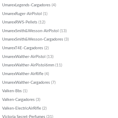
UmarexLegends-Cargadores
(4)
UmarexRuger-AirPistol
(1)
UmarexRWS-Pellets
(12)
UmarexSmith&Wesson-AirPistol
(13)
UmarexSmith&Wesson-Cargadores
(3)
UmarexT4E-Cargadores
(2)
UmarexWalther-AirPistol
(13)
UmarexWalther-AirPistol6mm
(11)
UmarexWalther-AirRifle
(4)
UmarexWalther-Cargadores
(7)
Valken-Bbs
(1)
Valken-Cargadores
(3)
Valken-ElectricAirRifle
(2)
Victoria Secret-Perfumes
(31)