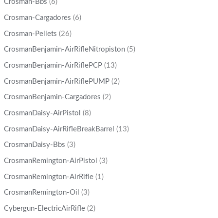
Crosman-Bbs
(6)
Crosman-Cargadores
(6)
Crosman-Pellets
(26)
CrosmanBenjamin-AirRifleNitropiston
(5)
CrosmanBenjamin-AirRiflePCP
(13)
CrosmanBenjamin-AirRiflePUMP
(2)
CrosmanBenjamin-Cargadores
(2)
CrosmanDaisy-AirPistol
(8)
CrosmanDaisy-AirRifleBreakBarrel
(13)
CrosmanDaisy-Bbs
(3)
CrosmanRemington-AirPistol
(3)
CrosmanRemington-AirRifle
(1)
CrosmanRemington-Oil
(3)
Cybergun-ElectricAirRifle
(2)