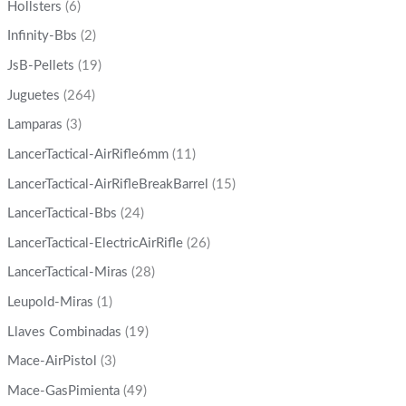
Hollsters
(6)
Infinity-Bbs
(2)
JsB-Pellets
(19)
Juguetes
(264)
Lamparas
(3)
LancerTactical-AirRifle6mm
(11)
LancerTactical-AirRifleBreakBarrel
(15)
LancerTactical-Bbs
(24)
LancerTactical-ElectricAirRifle
(26)
LancerTactical-Miras
(28)
Leupold-Miras
(1)
Llaves Combinadas
(19)
Mace-AirPistol
(3)
Mace-GasPimienta
(49)