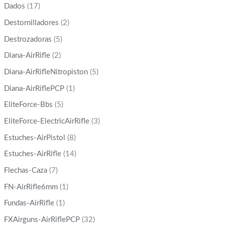
Dados
(17)
Destornilladores
(2)
Destrozadoras
(5)
Diana-AirRifle
(2)
Diana-AirRifleNitropiston
(5)
Diana-AirRiflePCP
(1)
EliteForce-Bbs
(5)
EliteForce-ElectricAirRifle
(3)
Estuches-AirPistol
(8)
Estuches-AirRifle
(14)
Flechas-Caza
(7)
FN-AirRifle6mm
(1)
Fundas-AirRifle
(1)
FXAirguns-AirRiflePCP
(32)