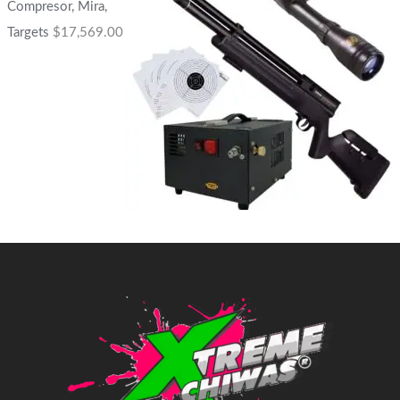
Compresor, Mira,
Targets
$
17,569.00