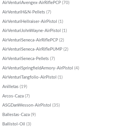
AirVenturiAvengex-AirRiflePCP
(70)
AirVenturiH&N-Pellets
(7)
AirVenturiHellraiser-AirPistol
(1)
AirVenturiJohnWayne-AirPistol
(1)
AirVenturiSeneca-AirRiflePCP
(2)
AirVenturiSeneca-AirRiflePUMP
(2)
AirVenturiSeneca-Pellets
(7)
AirVenturiSpringfieldArmory-AirPistol
(4)
AirVenturiTangfolio-AirPistol
(1)
Anilletas
(19)
Arcos-Caza
(7)
ASGDanWesson-AirPistol
(35)
Ballestas-Caza
(9)
Ballistol-Oil
(3)