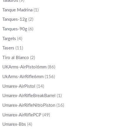
Taladros
(9)
Tanque Madrina
(1)
Tanques-12g
(2)
Tanques-90g
(6)
Targets
(4)
Tasers
(11)
Tiro al Blanco
(2)
UKArms-AirPistol6mm
(86)
UkArms-AirRifle6mm
(156)
Umarex-AirPistol
(14)
Umarex-AirRifleBreakBarrel
(1)
Umarex-AirRifleNitroPiston
(16)
Umarex-AirRiflePCP
(49)
Umarex-Bbs
(4)