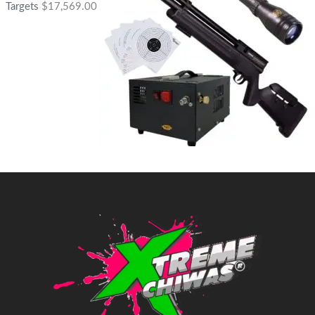
Targets
$
17,569.00