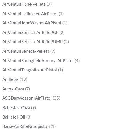
AirVenturiH&N-Pellets
(7)
AirVenturiHellraiser-AirPistol
(1)
AirVenturiJohnWayne-AirPistol
(1)
AirVenturiSeneca-AirRiflePCP
(2)
AirVenturiSeneca-AirRiflePUMP
(2)
AirVenturiSeneca-Pellets
(7)
AirVenturiSpringfieldArmory-AirPistol
(4)
AirVenturiTangfolio-AirPistol
(1)
Anilletas
(19)
Arcos-Caza
(7)
ASGDanWesson-AirPistol
(35)
Ballestas-Caza
(9)
Ballistol-Oil
(3)
Barra-AirRifleNitropiston
(1)