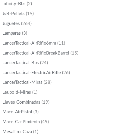
Infinity-Bbs
(2)
JsB-Pellets
(19)
Juguetes
(264)
Lamparas
(3)
LancerTactical-AirRifle6mm
(11)
LancerTactical-AirRifleBreakBarrel
(15)
LancerTactical-Bbs
(24)
LancerTactical-ElectricAirRifle
(26)
LancerTactical-Miras
(28)
Leupold-Miras
(1)
Llaves Combinadas
(19)
Mace-AirPistol
(3)
Mace-GasPimienta
(49)
MesaTiro-Caza
(1)