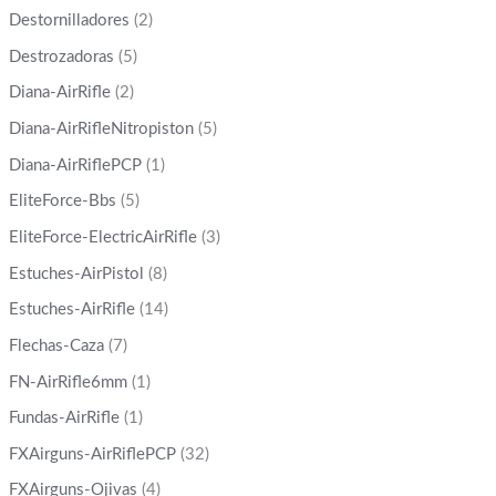
Destornilladores
(2)
Destrozadoras
(5)
Diana-AirRifle
(2)
Diana-AirRifleNitropiston
(5)
Diana-AirRiflePCP
(1)
EliteForce-Bbs
(5)
EliteForce-ElectricAirRifle
(3)
Estuches-AirPistol
(8)
Estuches-AirRifle
(14)
Flechas-Caza
(7)
FN-AirRifle6mm
(1)
Fundas-AirRifle
(1)
FXAirguns-AirRiflePCP
(32)
FXAirguns-Ojivas
(4)