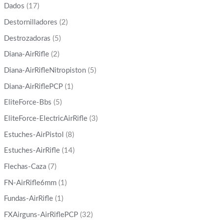
Dados
(17)
Destornilladores
(2)
Destrozadoras
(5)
Diana-AirRifle
(2)
Diana-AirRifleNitropiston
(5)
Diana-AirRiflePCP
(1)
EliteForce-Bbs
(5)
EliteForce-ElectricAirRifle
(3)
Estuches-AirPistol
(8)
Estuches-AirRifle
(14)
Flechas-Caza
(7)
FN-AirRifle6mm
(1)
Fundas-AirRifle
(1)
FXAirguns-AirRiflePCP
(32)