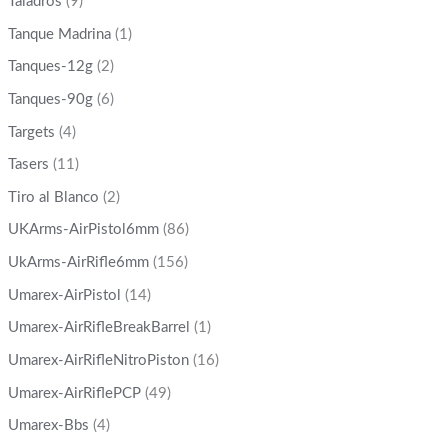
Taladros
(9)
Tanque Madrina
(1)
Tanques-12g
(2)
Tanques-90g
(6)
Targets
(4)
Tasers
(11)
Tiro al Blanco
(2)
UKArms-AirPistol6mm
(86)
UkArms-AirRifle6mm
(156)
Umarex-AirPistol
(14)
Umarex-AirRifleBreakBarrel
(1)
Umarex-AirRifleNitroPiston
(16)
Umarex-AirRiflePCP
(49)
Umarex-Bbs
(4)