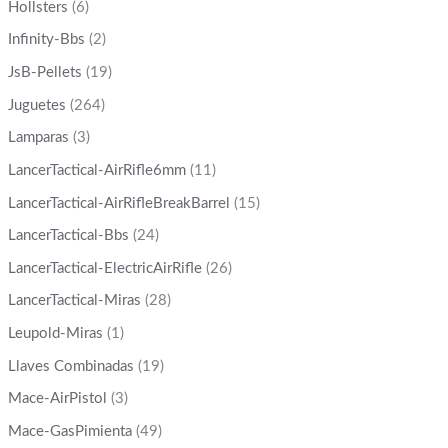
Hollsters
(6)
Infinity-Bbs
(2)
JsB-Pellets
(19)
Juguetes
(264)
Lamparas
(3)
LancerTactical-AirRifle6mm
(11)
LancerTactical-AirRifleBreakBarrel
(15)
LancerTactical-Bbs
(24)
LancerTactical-ElectricAirRifle
(26)
LancerTactical-Miras
(28)
Leupold-Miras
(1)
Llaves Combinadas
(19)
Mace-AirPistol
(3)
Mace-GasPimienta
(49)