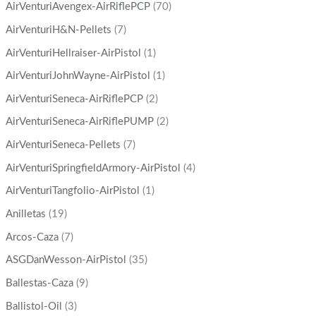
AirVenturiAvengex-AirRiflePCP
(70)
AirVenturiH&N-Pellets
(7)
AirVenturiHellraiser-AirPistol
(1)
AirVenturiJohnWayne-AirPistol
(1)
AirVenturiSeneca-AirRiflePCP
(2)
AirVenturiSeneca-AirRiflePUMP
(2)
AirVenturiSeneca-Pellets
(7)
AirVenturiSpringfieldArmory-AirPistol
(4)
AirVenturiTangfolio-AirPistol
(1)
Anilletas
(19)
Arcos-Caza
(7)
ASGDanWesson-AirPistol
(35)
Ballestas-Caza
(9)
Ballistol-Oil
(3)