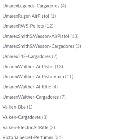
UmarexLegends-Cargadores
(4)
UmarexRuger-AirPistol
(1)
UmarexRWS-Pellets
(12)
UmarexSmith&Wesson-AirPistol
(13)
UmarexSmith&Wesson-Cargadores
(3)
UmarexT4E-Cargadores
(2)
UmarexWalther-AirPistol
(13)
UmarexWalther-AirPistol6mm
(11)
UmarexWalther-AirRifle
(4)
UmarexWalther-Cargadores
(7)
Valken-Bbs
(1)
Valken-Cargadores
(3)
Valken-ElectricAirRifle
(2)
Victoria Secret-Perfumes
(31)