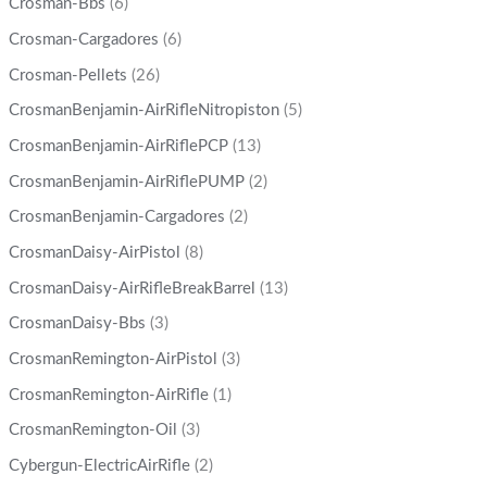
Crosman-Bbs
(6)
Crosman-Cargadores
(6)
Crosman-Pellets
(26)
CrosmanBenjamin-AirRifleNitropiston
(5)
CrosmanBenjamin-AirRiflePCP
(13)
CrosmanBenjamin-AirRiflePUMP
(2)
CrosmanBenjamin-Cargadores
(2)
CrosmanDaisy-AirPistol
(8)
CrosmanDaisy-AirRifleBreakBarrel
(13)
CrosmanDaisy-Bbs
(3)
CrosmanRemington-AirPistol
(3)
CrosmanRemington-AirRifle
(1)
CrosmanRemington-Oil
(3)
Cybergun-ElectricAirRifle
(2)