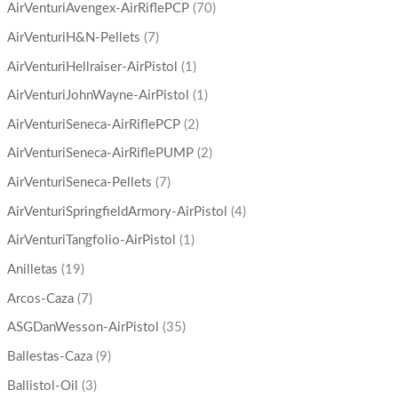
AirVenturiAvengex-AirRiflePCP
(70)
AirVenturiH&N-Pellets
(7)
AirVenturiHellraiser-AirPistol
(1)
AirVenturiJohnWayne-AirPistol
(1)
AirVenturiSeneca-AirRiflePCP
(2)
AirVenturiSeneca-AirRiflePUMP
(2)
AirVenturiSeneca-Pellets
(7)
AirVenturiSpringfieldArmory-AirPistol
(4)
AirVenturiTangfolio-AirPistol
(1)
Anilletas
(19)
Arcos-Caza
(7)
ASGDanWesson-AirPistol
(35)
Ballestas-Caza
(9)
Ballistol-Oil
(3)