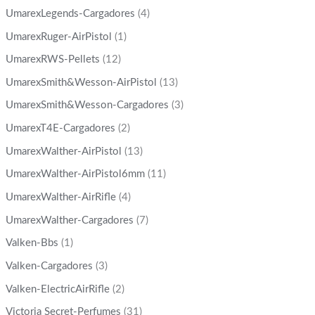
UmarexLegends-Cargadores
(4)
UmarexRuger-AirPistol
(1)
UmarexRWS-Pellets
(12)
UmarexSmith&Wesson-AirPistol
(13)
UmarexSmith&Wesson-Cargadores
(3)
UmarexT4E-Cargadores
(2)
UmarexWalther-AirPistol
(13)
UmarexWalther-AirPistol6mm
(11)
UmarexWalther-AirRifle
(4)
UmarexWalther-Cargadores
(7)
Valken-Bbs
(1)
Valken-Cargadores
(3)
Valken-ElectricAirRifle
(2)
Victoria Secret-Perfumes
(31)