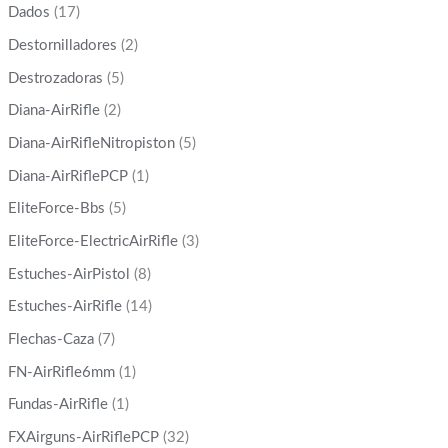
Dados
(17)
Destornilladores
(2)
Destrozadoras
(5)
Diana-AirRifle
(2)
Diana-AirRifleNitropiston
(5)
Diana-AirRiflePCP
(1)
EliteForce-Bbs
(5)
EliteForce-ElectricAirRifle
(3)
Estuches-AirPistol
(8)
Estuches-AirRifle
(14)
Flechas-Caza
(7)
FN-AirRifle6mm
(1)
Fundas-AirRifle
(1)
FXAirguns-AirRiflePCP
(32)