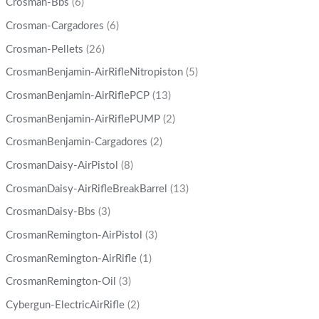
Crosman-Bbs
(6)
Crosman-Cargadores
(6)
Crosman-Pellets
(26)
CrosmanBenjamin-AirRifleNitropiston
(5)
CrosmanBenjamin-AirRiflePCP
(13)
CrosmanBenjamin-AirRiflePUMP
(2)
CrosmanBenjamin-Cargadores
(2)
CrosmanDaisy-AirPistol
(8)
CrosmanDaisy-AirRifleBreakBarrel
(13)
CrosmanDaisy-Bbs
(3)
CrosmanRemington-AirPistol
(3)
CrosmanRemington-AirRifle
(1)
CrosmanRemington-Oil
(3)
Cybergun-ElectricAirRifle
(2)