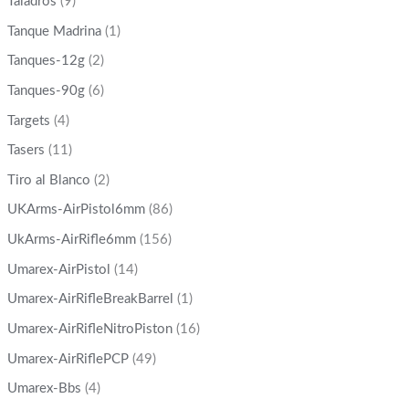
Taladros
(9)
Tanque Madrina
(1)
Tanques-12g
(2)
Tanques-90g
(6)
Targets
(4)
Tasers
(11)
Tiro al Blanco
(2)
UKArms-AirPistol6mm
(86)
UkArms-AirRifle6mm
(156)
Umarex-AirPistol
(14)
Umarex-AirRifleBreakBarrel
(1)
Umarex-AirRifleNitroPiston
(16)
Umarex-AirRiflePCP
(49)
Umarex-Bbs
(4)