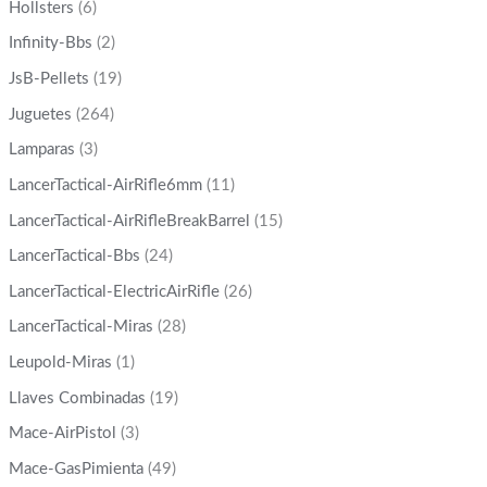
Hollsters
(6)
Infinity-Bbs
(2)
JsB-Pellets
(19)
Juguetes
(264)
Lamparas
(3)
LancerTactical-AirRifle6mm
(11)
LancerTactical-AirRifleBreakBarrel
(15)
LancerTactical-Bbs
(24)
LancerTactical-ElectricAirRifle
(26)
LancerTactical-Miras
(28)
Leupold-Miras
(1)
Llaves Combinadas
(19)
Mace-AirPistol
(3)
Mace-GasPimienta
(49)