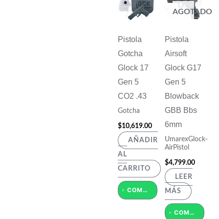
AGOTADO
Pistola
Pistola
Gotcha
Airsoft
Glock 17
Glock G17
Gen 5
Gen 5
CO2 .43
Blowback
GBB Bbs
Gotcha
6mm
$
10,619.00
UmarexGlock-
AÑADIR
AirPistol
AL
$
4,799.00
CARRITO
LEER
COMPRAR POR WHATSAPP
MÁS
COMPRAR POR WHATSAPP