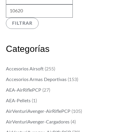
í
l
p
á
n
p
r
x
FILTRAR
i
r
i
i
m
i
c
m
o
c
e
o
Categorías
e
i
w
s
Accesorios Airsoft
(255)
a
:
Accesorios Armas Deportivas
(153)
s
$
:
4
AEA-AirRiflePCP
(27)
$
4
AEA-Pellets
(1)
4
0
AirVenturiAvenger-AirRiflePCP
(105)
8
.
AirVenturiAvenger-Cargadores
(4)
9
0