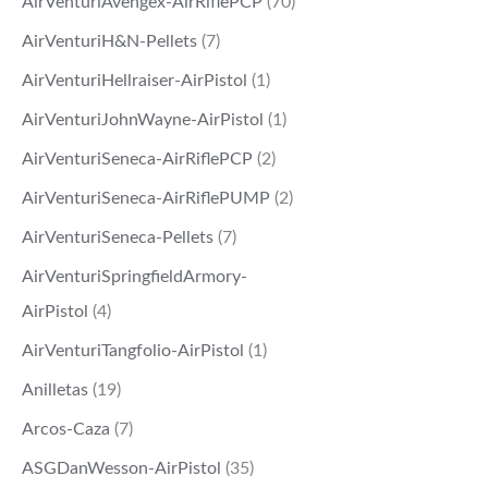
AirVenturiAvengex-AirRiflePCP
(70)
.
0
AirVenturiH&N-Pellets
(7)
0
.
AirVenturiHellraiser-AirPistol
(1)
0
AirVenturiJohnWayne-AirPistol
(1)
.
AirVenturiSeneca-AirRiflePCP
(2)
AirVenturiSeneca-AirRiflePUMP
(2)
AirVenturiSeneca-Pellets
(7)
AirVenturiSpringfieldArmory-
AirPistol
(4)
AirVenturiTangfolio-AirPistol
(1)
Anilletas
(19)
Arcos-Caza
(7)
ASGDanWesson-AirPistol
(35)