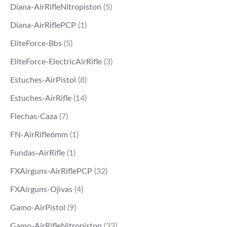
Diana-AirRifleNitropiston
(5)
Diana-AirRiflePCP
(1)
EliteForce-Bbs
(5)
EliteForce-ElectricAirRifle
(3)
Estuches-AirPistol
(8)
Estuches-AirRifle
(14)
Flechas-Caza
(7)
FN-AirRifle6mm
(1)
Fundas-AirRifle
(1)
FXAirguns-AirRiflePCP
(32)
FXAirguns-Ojivas
(4)
Gamo-AirPistol
(9)
Gamo-AirRifleNitropiston
(33)