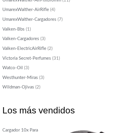
UmarexWalther-AirPistol6mm
(11)
UmarexWalther-AirRifle
(4)
UmarexWalther-Cargadores
(7)
Valken-Bbs
(1)
Valken-Cargadores
(3)
Valken-ElectricAirRifle
(2)
Victoria Secret-Perfumes
(31)
Watco-Oil
(3)
Westhunter-Miras
(3)
Wildman-Ojivas
(2)
Los más vendidos
Cargador 10x Para