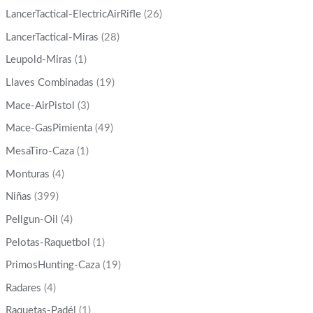
LancerTactical-ElectricAirRifle
(26)
LancerTactical-Miras
(28)
Leupold-Miras
(1)
Llaves Combinadas
(19)
Mace-AirPistol
(3)
Mace-GasPimienta
(49)
MesaTiro-Caza
(1)
Monturas
(4)
Niñas
(399)
Pellgun-Oil
(4)
Pelotas-Raquetbol
(1)
PrimosHunting-Caza
(19)
Radares
(4)
Raquetas-Padél
(1)