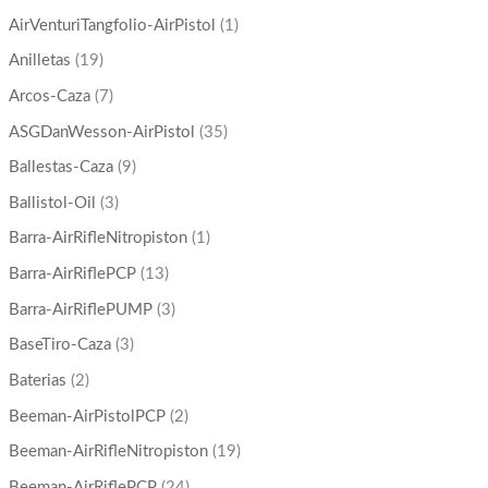
AirVenturiTangfolio-AirPistol
(1)
Anilletas
(19)
Arcos-Caza
(7)
ASGDanWesson-AirPistol
(35)
Ballestas-Caza
(9)
Ballistol-Oil
(3)
Barra-AirRifleNitropiston
(1)
Barra-AirRiflePCP
(13)
Barra-AirRiflePUMP
(3)
BaseTiro-Caza
(3)
Baterias
(2)
Beeman-AirPistolPCP
(2)
Beeman-AirRifleNitropiston
(19)
Beeman-AirRiflePCP
(24)