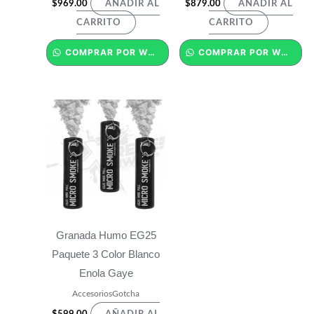
$
969.00
$
879.00
AÑADIR AL
AÑADIR AL
CARRITO
CARRITO
COMPRAR POR WHATSAPP
COMPRAR POR WHATSAPP
Granada Humo EG25
Paquete 3 Color Blanco
Enola Gaye
AccesoriosGotcha
$
599.00
AÑADIR AL