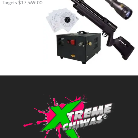
Targets
$
17,569.00