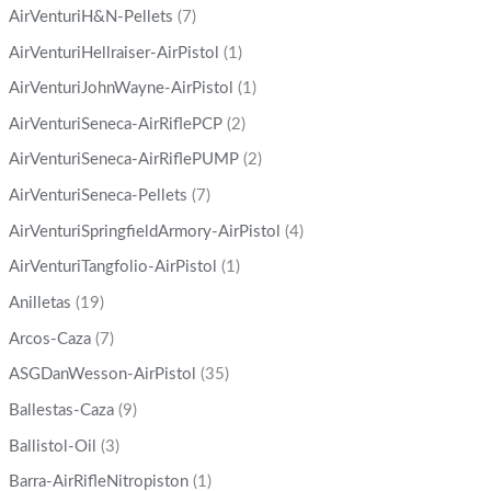
AirVenturiH&N-Pellets
(7)
AirVenturiHellraiser-AirPistol
(1)
AirVenturiJohnWayne-AirPistol
(1)
AirVenturiSeneca-AirRiflePCP
(2)
AirVenturiSeneca-AirRiflePUMP
(2)
AirVenturiSeneca-Pellets
(7)
AirVenturiSpringfieldArmory-AirPistol
(4)
AirVenturiTangfolio-AirPistol
(1)
Anilletas
(19)
Arcos-Caza
(7)
ASGDanWesson-AirPistol
(35)
Ballestas-Caza
(9)
Ballistol-Oil
(3)
Barra-AirRifleNitropiston
(1)