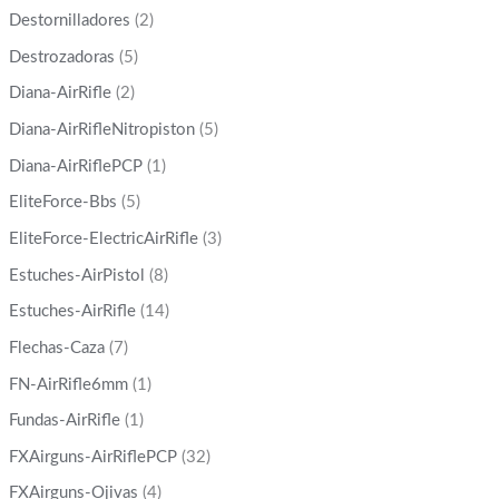
Destornilladores
(2)
Destrozadoras
(5)
Diana-AirRifle
(2)
Diana-AirRifleNitropiston
(5)
Diana-AirRiflePCP
(1)
EliteForce-Bbs
(5)
EliteForce-ElectricAirRifle
(3)
Estuches-AirPistol
(8)
Estuches-AirRifle
(14)
Flechas-Caza
(7)
FN-AirRifle6mm
(1)
Fundas-AirRifle
(1)
FXAirguns-AirRiflePCP
(32)
FXAirguns-Ojivas
(4)