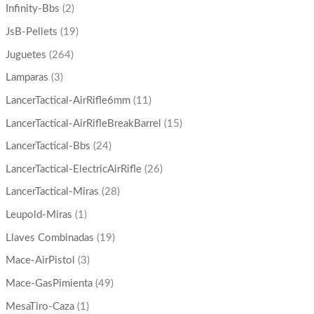
Infinity-Bbs
(2)
JsB-Pellets
(19)
Juguetes
(264)
Lamparas
(3)
LancerTactical-AirRifle6mm
(11)
LancerTactical-AirRifleBreakBarrel
(15)
LancerTactical-Bbs
(24)
LancerTactical-ElectricAirRifle
(26)
LancerTactical-Miras
(28)
Leupold-Miras
(1)
Llaves Combinadas
(19)
Mace-AirPistol
(3)
Mace-GasPimienta
(49)
MesaTiro-Caza
(1)