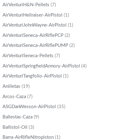
AirVenturiH&N-Pellets
(7)
AirVenturiHellraiser-AirPistol
(1)
AirVenturiJohnWayne-AirPistol
(1)
AirVenturiSeneca-AirRiflePCP
(2)
AirVenturiSeneca-AirRiflePUMP
(2)
AirVenturiSeneca-Pellets
(7)
AirVenturiSpringfieldArmory-AirPistol
(4)
AirVenturiTangfolio-AirPistol
(1)
Anilletas
(19)
Arcos-Caza
(7)
ASGDanWesson-AirPistol
(35)
Ballestas-Caza
(9)
Ballistol-Oil
(3)
Barra-AirRifleNitropiston
(1)