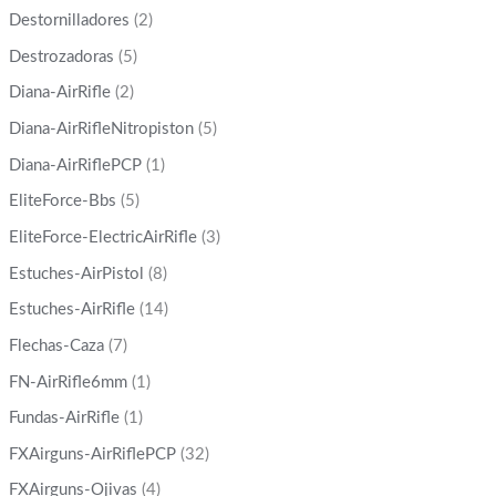
Destornilladores
(2)
Destrozadoras
(5)
Diana-AirRifle
(2)
Diana-AirRifleNitropiston
(5)
Diana-AirRiflePCP
(1)
EliteForce-Bbs
(5)
EliteForce-ElectricAirRifle
(3)
Estuches-AirPistol
(8)
Estuches-AirRifle
(14)
Flechas-Caza
(7)
FN-AirRifle6mm
(1)
Fundas-AirRifle
(1)
FXAirguns-AirRiflePCP
(32)
FXAirguns-Ojivas
(4)