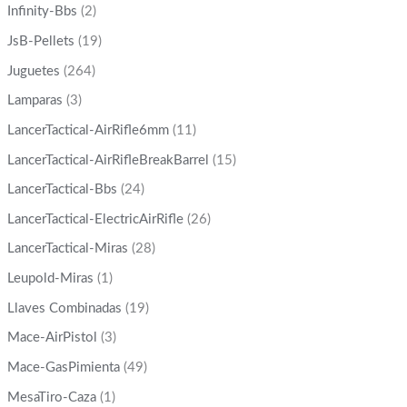
Infinity-Bbs
(2)
JsB-Pellets
(19)
Juguetes
(264)
Lamparas
(3)
LancerTactical-AirRifle6mm
(11)
LancerTactical-AirRifleBreakBarrel
(15)
LancerTactical-Bbs
(24)
LancerTactical-ElectricAirRifle
(26)
LancerTactical-Miras
(28)
Leupold-Miras
(1)
Llaves Combinadas
(19)
Mace-AirPistol
(3)
Mace-GasPimienta
(49)
MesaTiro-Caza
(1)