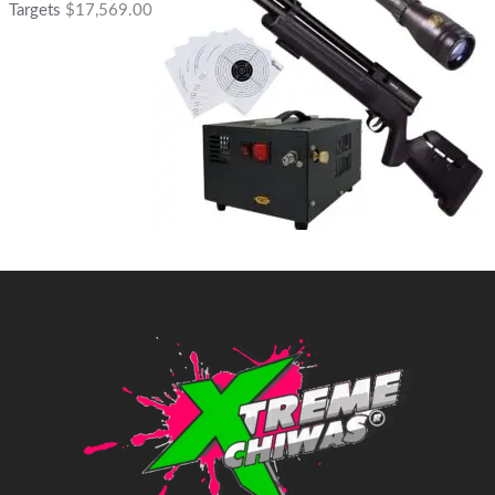
Targets
$
17,569.00