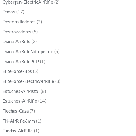
Cybergun-ElectricAirRifle
(2)
Dados
(17)
Destornilladores
(2)
Destrozadoras
(5)
Diana-AirRifle
(2)
Diana-AirRifleNitropiston
(5)
Diana-AirRiflePCP
(1)
EliteForce-Bbs
(5)
EliteForce-ElectricAirRifle
(3)
Estuches-AirPistol
(8)
Estuches-AirRifle
(14)
Flechas-Caza
(7)
FN-AirRifle6mm
(1)
Fundas-AirRifle
(1)