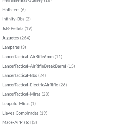
Herramientas-Stanley
(18)
Hollsters
(6)
Infinity-Bbs
(2)
JsB-Pellets
(19)
Juguetes
(264)
Lamparas
(3)
LancerTactical-AirRifle6mm
(11)
LancerTactical-AirRifleBreakBarrel
(15)
LancerTactical-Bbs
(24)
LancerTactical-ElectricAirRifle
(26)
LancerTactical-Miras
(28)
Leupold-Miras
(1)
Llaves Combinadas
(19)
Mace-AirPistol
(3)