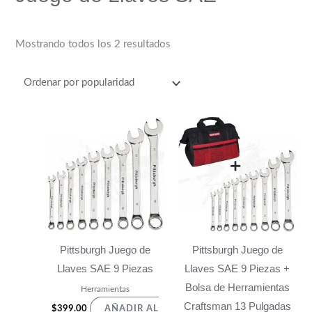
s
$
:
4
$
4
Mostrando todos los 2 resultados
4
0
8
.
9
0
.
0
0
.
0
.
Pittsburgh Juego de
Pittsburgh Juego de
Llaves SAE 9 Piezas
Llaves SAE 9 Piezas +
Bolsa de Herramientas
Herramientas
Craftsman 13 Pulgadas
$
399.00
AÑADIR AL