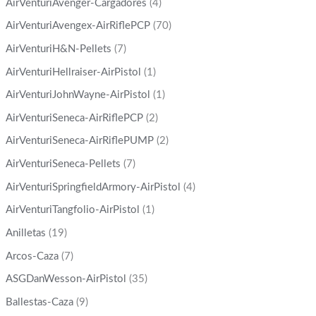
AirVenturiAvenger-Cargadores
(4)
AirVenturiAvengex-AirRiflePCP
(70)
AirVenturiH&N-Pellets
(7)
AirVenturiHellraiser-AirPistol
(1)
AirVenturiJohnWayne-AirPistol
(1)
AirVenturiSeneca-AirRiflePCP
(2)
AirVenturiSeneca-AirRiflePUMP
(2)
AirVenturiSeneca-Pellets
(7)
AirVenturiSpringfieldArmory-AirPistol
(4)
AirVenturiTangfolio-AirPistol
(1)
Anilletas
(19)
Arcos-Caza
(7)
ASGDanWesson-AirPistol
(35)
Ballestas-Caza
(9)