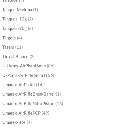
Taladros
(9)
Tanque Madrina
(1)
Tanques-12g
(2)
Tanques-90g
(6)
Targets
(4)
Tasers
(11)
Tiro al Blanco
(2)
UKArms-AirPistol6mm
(86)
UkArms-AirRifle6mm
(156)
Umarex-AirPistol
(14)
Umarex-AirRifleBreakBarrel
(1)
Umarex-AirRifleNitroPiston
(16)
Umarex-AirRiflePCP
(49)
Umarex-Bbs
(4)