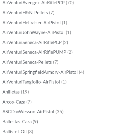
AirVenturiAvengex-AirRiflePCP
(70)
AirVenturiH&N-Pellets
(7)
AirVenturiHellraiser-AirPistol
(1)
AirVenturiJohnWayne-AirPistol
(1)
AirVenturiSeneca-AirRiflePCP
(2)
AirVenturiSeneca-AirRiflePUMP
(2)
AirVenturiSeneca-Pellets
(7)
AirVenturiSpringfieldArmory-AirPistol
(4)
AirVenturiTangfolio-AirPistol
(1)
Anilletas
(19)
Arcos-Caza
(7)
ASGDanWesson-AirPistol
(35)
Ballestas-Caza
(9)
Ballistol-Oil
(3)