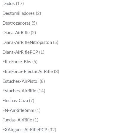
Dados
(17)
Destornilladores
(2)
Destrozadoras
(5)
Diana-AirRifle
(2)
Diana-AirRifleNitropiston
(5)
Diana-AirRiflePCP
(1)
EliteForce-Bbs
(5)
EliteForce-ElectricAirRifle
(3)
Estuches-AirPistol
(8)
Estuches-AirRifle
(14)
Flechas-Caza
(7)
FN-AirRifle6mm
(1)
Fundas-AirRifle
(1)
FXAirguns-AirRiflePCP
(32)