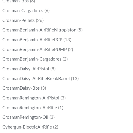
Crosman-Bbs
(6)
Crosman-Cargadores
(6)
Crosman-Pellets
(26)
CrosmanBenjamin-AirRifleNitropiston
(5)
CrosmanBenjamin-AirRiflePCP
(13)
CrosmanBenjamin-AirRiflePUMP
(2)
CrosmanBenjamin-Cargadores
(2)
CrosmanDaisy-AirPistol
(8)
CrosmanDaisy-AirRifleBreakBarrel
(13)
CrosmanDaisy-Bbs
(3)
CrosmanRemington-AirPistol
(3)
CrosmanRemington-AirRifle
(1)
CrosmanRemington-Oil
(3)
Cybergun-ElectricAirRifle
(2)