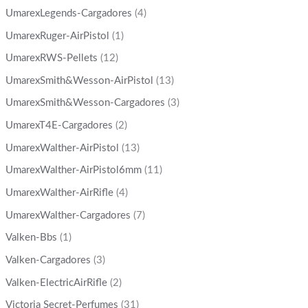
UmarexLegends-Cargadores
(4)
UmarexRuger-AirPistol
(1)
UmarexRWS-Pellets
(12)
UmarexSmith&Wesson-AirPistol
(13)
UmarexSmith&Wesson-Cargadores
(3)
UmarexT4E-Cargadores
(2)
UmarexWalther-AirPistol
(13)
UmarexWalther-AirPistol6mm
(11)
UmarexWalther-AirRifle
(4)
UmarexWalther-Cargadores
(7)
Valken-Bbs
(1)
Valken-Cargadores
(3)
Valken-ElectricAirRifle
(2)
Victoria Secret-Perfumes
(31)