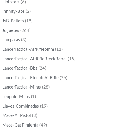
Hollsters
(6)
Infinity-Bbs
(2)
JsB-Pellets
(19)
Juguetes
(264)
Lamparas
(3)
LancerTactical-AirRifle6mm
(11)
LancerTactical-AirRifleBreakBarrel
(15)
LancerTactical-Bbs
(24)
LancerTactical-ElectricAirRifle
(26)
LancerTactical-Miras
(28)
Leupold-Miras
(1)
Llaves Combinadas
(19)
Mace-AirPistol
(3)
Mace-GasPimienta
(49)