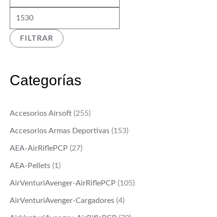
í
á
n
x
FILTRAR
i
i
m
m
o
o
Categorías
Accesorios Airsoft
(255)
Accesorios Armas Deportivas
(153)
AEA-AirRiflePCP
(27)
AEA-Pellets
(1)
AirVenturiAvenger-AirRiflePCP
(105)
AirVenturiAvenger-Cargadores
(4)