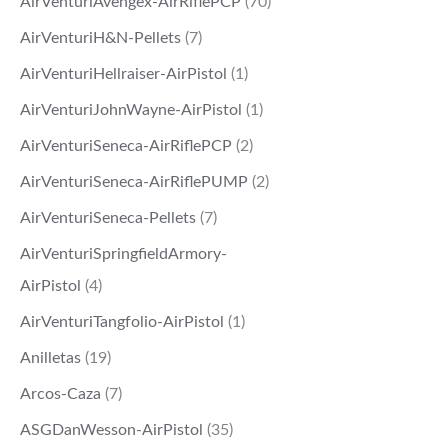
AirVenturiAvengex-AirRiflePCP
(70)
AirVenturiH&N-Pellets
(7)
AirVenturiHellraiser-AirPistol
(1)
AirVenturiJohnWayne-AirPistol
(1)
AirVenturiSeneca-AirRiflePCP
(2)
AirVenturiSeneca-AirRiflePUMP
(2)
AirVenturiSeneca-Pellets
(7)
AirVenturiSpringfieldArmory-
AirPistol
(4)
AirVenturiTangfolio-AirPistol
(1)
Anilletas
(19)
Arcos-Caza
(7)
ASGDanWesson-AirPistol
(35)