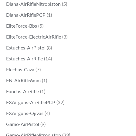
Diana-AirRifleNitropiston
(5)
Diana-AirRiflePCP
(1)
EliteForce-Bbs
(5)
EliteForce-ElectricAirRifle
(3)
Estuches-AirPistol
(8)
Estuches-AirRifle
(14)
Flechas-Caza
(7)
FN-AirRifle6mm
(1)
Fundas-AirRifle
(1)
FXAirguns-AirRiflePCP
(32)
FXAirguns-Ojivas
(4)
Gamo-AirPistol
(9)
Gamo-AirRifleNitropiston
(33)