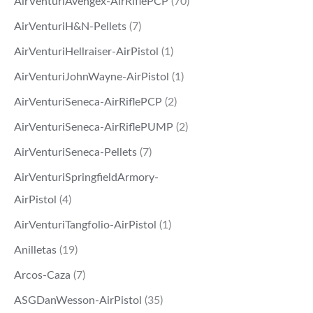
AirVenturiAvengex-AirRiflePCP
(70)
AirVenturiH&N-Pellets
(7)
AirVenturiHellraiser-AirPistol
(1)
AirVenturiJohnWayne-AirPistol
(1)
AirVenturiSeneca-AirRiflePCP
(2)
AirVenturiSeneca-AirRiflePUMP
(2)
AirVenturiSeneca-Pellets
(7)
AirVenturiSpringfieldArmory-
AirPistol
(4)
AirVenturiTangfolio-AirPistol
(1)
Anilletas
(19)
Arcos-Caza
(7)
ASGDanWesson-AirPistol
(35)