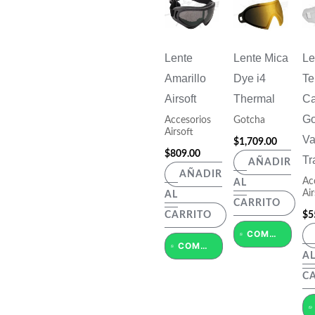
Lente
Lente Mica
Le
Amarillo
Dye i4
Te
Airsoft
Thermal
Ca
Go
Accesorios
Gotcha
Airsoft
Va
$
1,709.00
$
809.00
Tr
AÑADIR
AÑADIR
Ac
AL
Air
AL
CARRITO
$
5
CARRITO
COMPRAR POR WHATSAPP
COMPRAR POR WHATSAPP
A
C