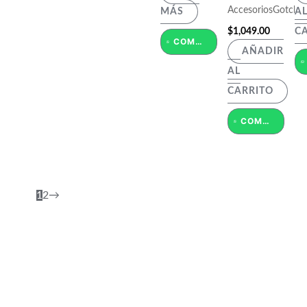
AccesoriosGotcha
MÁS
A
$
1,049.00
C
COMPRAR POR WHATSAPP
AÑADIR
AL
CARRITO
COMPRAR POR WHATSAPP
1
2
→