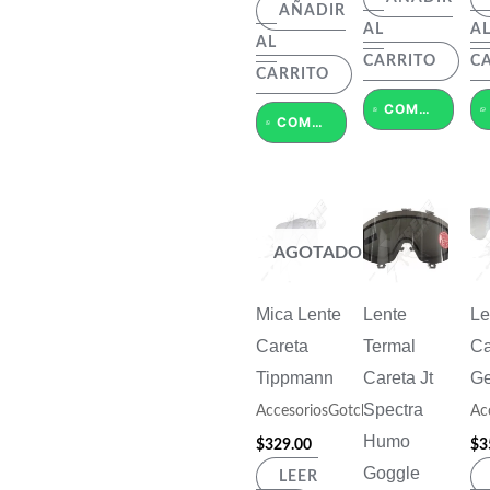
AÑADIR
AL
A
AL
CARRITO
C
CARRITO
COMPRAR POR WHATSAPP
COMPRAR POR WHATSAPP
AGOTADO
Mica Lente
Lente
Le
Careta
Termal
Ca
Tippmann
Careta Jt
Ge
Spectra
AccesoriosGotcha
Ac
Humo
$
329.00
$
3
Goggle
LEER