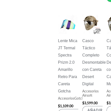
Lente Mica
Casco
C
JT Termal
Táctico
Tá
Spectra
Completo
Co
Prizm 2.0
Desmontable
De
Amarillo
con Careta
co
Retro Para
Desert
C
Careta
Digital
Mu
Gotcha
Accesorios
Ac
Airsoft
Air
AccesoriosGotcha
$
3,599.00
$
3
$
1,109.00
AÑADIR