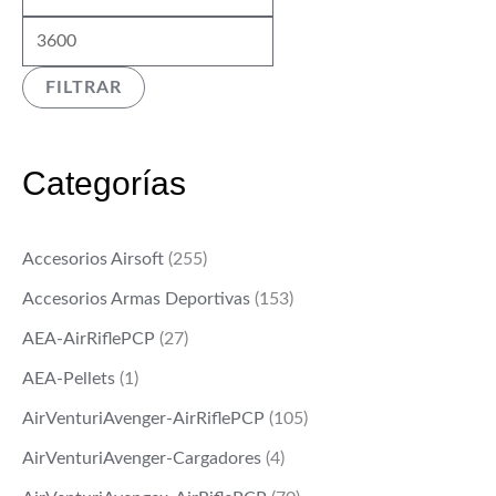
í
á
n
x
FILTRAR
i
i
m
m
o
o
Categorías
Accesorios Airsoft
(255)
Accesorios Armas Deportivas
(153)
AEA-AirRiflePCP
(27)
AEA-Pellets
(1)
AirVenturiAvenger-AirRiflePCP
(105)
AirVenturiAvenger-Cargadores
(4)