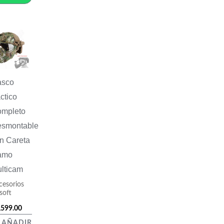
asco
ctico
mpleto
smontable
n Careta
amo
lticam
cesorios
soft
,599.00
AÑADIR