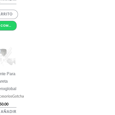
L
ARRITO
COMPRAR POR WHATSAPP
nte Para
reta
nxglobal
cesoriosGotcha
50.00
AÑADIR