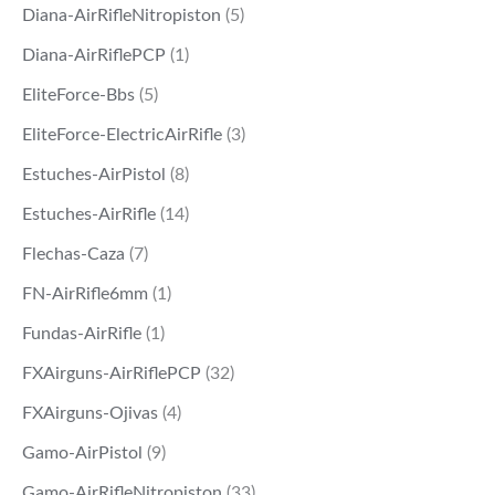
Diana-AirRifleNitropiston
(5)
Diana-AirRiflePCP
(1)
EliteForce-Bbs
(5)
EliteForce-ElectricAirRifle
(3)
Estuches-AirPistol
(8)
Estuches-AirRifle
(14)
Flechas-Caza
(7)
FN-AirRifle6mm
(1)
Fundas-AirRifle
(1)
FXAirguns-AirRiflePCP
(32)
FXAirguns-Ojivas
(4)
Gamo-AirPistol
(9)
Gamo-AirRifleNitropiston
(33)