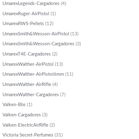
UmarexLegends-Cargadores
(4)
UmarexRuger-AirPistol
(1)
UmarexRWS-Pellets
(12)
UmarexSmith&Wesson-AirPistol
(13)
UmarexSmith&Wesson-Cargadores
(3)
UmarexT4E-Cargadores
(2)
UmarexWalther-AirPistol
(13)
UmarexWalther-AirPistol6mm
(11)
UmarexWalther-AirRifle
(4)
UmarexWalther-Cargadores
(7)
Valken-Bbs
(1)
Valken-Cargadores
(3)
Valken-ElectricAirRifle
(2)
Victoria Secret-Perfumes
(31)