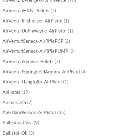
AirVenturiAvengex-AirRiflePCP
(70)
AirVenturiH&N-Pellets
(7)
AirVenturiHellraiser-AirPistol
(1)
AirVenturiJohnWayne-AirPistol
(1)
AirVenturiSeneca-AirRiflePCP
(2)
AirVenturiSeneca-AirRiflePUMP
(2)
AirVenturiSeneca-Pellets
(7)
AirVenturiSpringfieldArmory-AirPistol
(4)
AirVenturiTangfolio-AirPistol
(1)
Anilletas
(19)
Arcos-Caza
(7)
ASGDanWesson-AirPistol
(35)
Ballestas-Caza
(9)
Ballistol-Oil
(3)