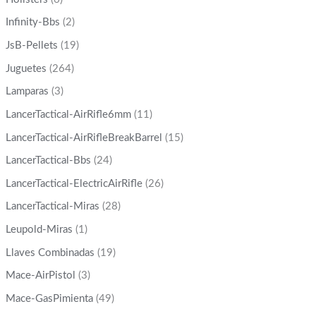
Infinity-Bbs
(2)
JsB-Pellets
(19)
Juguetes
(264)
Lamparas
(3)
LancerTactical-AirRifle6mm
(11)
LancerTactical-AirRifleBreakBarrel
(15)
LancerTactical-Bbs
(24)
LancerTactical-ElectricAirRifle
(26)
LancerTactical-Miras
(28)
Leupold-Miras
(1)
Llaves Combinadas
(19)
Mace-AirPistol
(3)
Mace-GasPimienta
(49)