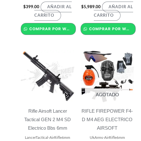
$
399.00
$
5,989.00
AÑADIR AL
AÑADIR AL
CARRITO
CARRITO
COMPRAR POR WHATSAPP
COMPRAR POR WHATSAPP
AGOTADO
Rifle Airsoft Lancer
RIFLE FIREPOWER F4-
Tactical GEN 2 M4 SD
D M4 AEG ELECTRICO
Electrico Bbs 6mm
AIRSOFT
LancerTactical-AirRifle6mm
UkArms-AirRifle6mm