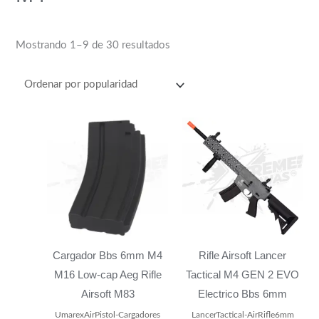
s
$
:
4
$
4
Mostrando 1–9 de 30 resultados
4
0
8
.
9
0
.
0
0
.
0
.
Cargador Bbs 6mm M4
Rifle Airsoft Lancer
M16 Low-cap Aeg Rifle
Tactical M4 GEN 2 EVO
Airsoft M83
Electrico Bbs 6mm
UmarexAirPistol-Cargadores
LancerTactical-AirRifle6mm