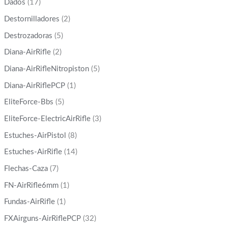
Dados
(17)
Destornilladores
(2)
Destrozadoras
(5)
Diana-AirRifle
(2)
Diana-AirRifleNitropiston
(5)
Diana-AirRiflePCP
(1)
EliteForce-Bbs
(5)
EliteForce-ElectricAirRifle
(3)
Estuches-AirPistol
(8)
Estuches-AirRifle
(14)
Flechas-Caza
(7)
FN-AirRifle6mm
(1)
Fundas-AirRifle
(1)
FXAirguns-AirRiflePCP
(32)