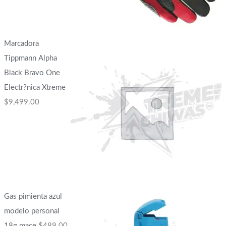
Marcadora
Tippmann Alpha
Black Bravo One
Electr?nica Xtreme
$
9,499.00
Gas pimienta azul
modelo personal
18g mace
$
489.00