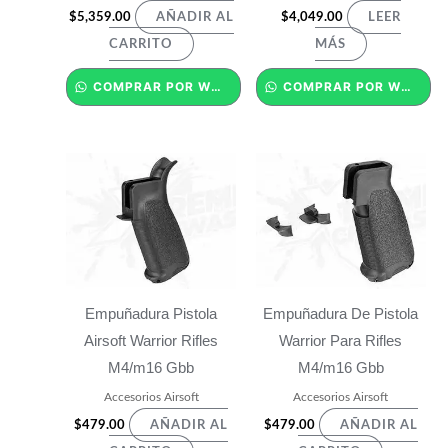
$
5,359.00
$
4,049.00
AÑADIR AL
LEER
CARRITO
MÁS
COMPRAR POR WHATSAPP
COMPRAR POR WHATSAPP
Empuñadura Pistola
Empuñadura De Pistola
Airsoft Warrior Rifles
Warrior Para Rifles
M4/m16 Gbb
M4/m16 Gbb
Accesorios Airsoft
Accesorios Airsoft
$
479.00
$
479.00
AÑADIR AL
AÑADIR AL