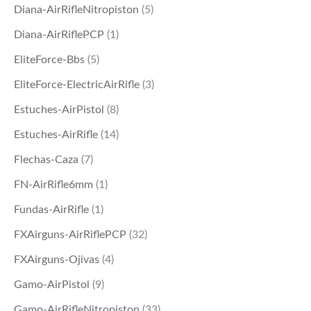
Diana-AirRifleNitropiston
(5)
Diana-AirRiflePCP
(1)
EliteForce-Bbs
(5)
EliteForce-ElectricAirRifle
(3)
Estuches-AirPistol
(8)
Estuches-AirRifle
(14)
Flechas-Caza
(7)
FN-AirRifle6mm
(1)
Fundas-AirRifle
(1)
FXAirguns-AirRiflePCP
(32)
FXAirguns-Ojivas
(4)
Gamo-AirPistol
(9)
Gamo-AirRifleNitropiston
(33)