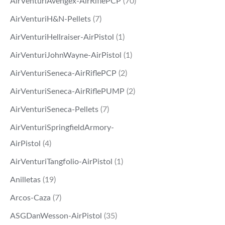
AirVenturiAvengex-AirRiflePCP
(70)
AirVenturiH&N-Pellets
(7)
AirVenturiHellraiser-AirPistol
(1)
AirVenturiJohnWayne-AirPistol
(1)
AirVenturiSeneca-AirRiflePCP
(2)
AirVenturiSeneca-AirRiflePUMP
(2)
AirVenturiSeneca-Pellets
(7)
AirVenturiSpringfieldArmory-
AirPistol
(4)
AirVenturiTangfolio-AirPistol
(1)
Anilletas
(19)
Arcos-Caza
(7)
ASGDanWesson-AirPistol
(35)