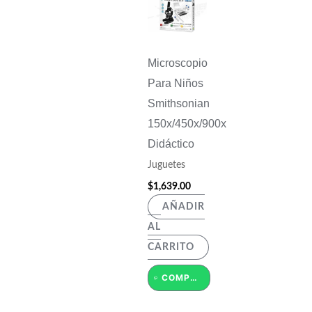
Microscopio
Para Niños
Smithsonian
150x/450x/900x
Didáctico
Juguetes
$
1,639.00
AÑADIR
AL
CARRITO
COMPRAR POR WHATSAPP