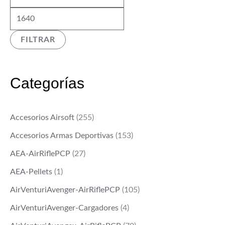
í
á
n
x
FILTRAR
i
i
m
m
o
o
Categorías
Accesorios Airsoft
(255)
Accesorios Armas Deportivas
(153)
AEA-AirRiflePCP
(27)
AEA-Pellets
(1)
AirVenturiAvenger-AirRiflePCP
(105)
AirVenturiAvenger-Cargadores
(4)