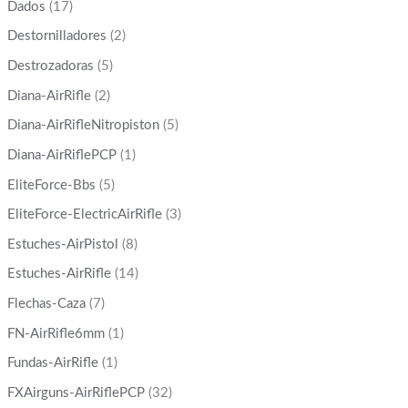
Dados
(17)
Destornilladores
(2)
Destrozadoras
(5)
Diana-AirRifle
(2)
Diana-AirRifleNitropiston
(5)
Diana-AirRiflePCP
(1)
EliteForce-Bbs
(5)
EliteForce-ElectricAirRifle
(3)
Estuches-AirPistol
(8)
Estuches-AirRifle
(14)
Flechas-Caza
(7)
FN-AirRifle6mm
(1)
Fundas-AirRifle
(1)
FXAirguns-AirRiflePCP
(32)