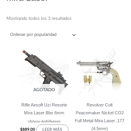
s
$
:
4
$
4
Mostrando todos los 3 resultados
4
0
8
.
9
0
.
0
0
.
0
.
AGOTADO
Rifle Airsoft Uzi Resorte
Revolver Colt
Mira Laser Bbs 6mm
Peacemaker Nickel CO2
Full Metal Mira Laser .177
UkArms-AirRifle6mm
(4.5mm)
$
889.00
LEER MÁS