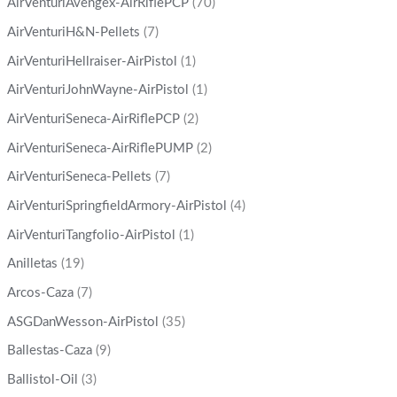
AirVenturiAvengex-AirRiflePCP
(70)
AirVenturiH&N-Pellets
(7)
AirVenturiHellraiser-AirPistol
(1)
AirVenturiJohnWayne-AirPistol
(1)
AirVenturiSeneca-AirRiflePCP
(2)
AirVenturiSeneca-AirRiflePUMP
(2)
AirVenturiSeneca-Pellets
(7)
AirVenturiSpringfieldArmory-AirPistol
(4)
AirVenturiTangfolio-AirPistol
(1)
Anilletas
(19)
Arcos-Caza
(7)
ASGDanWesson-AirPistol
(35)
Ballestas-Caza
(9)
Ballistol-Oil
(3)