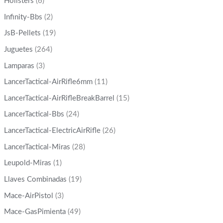
Hollsters
(6)
Infinity-Bbs
(2)
JsB-Pellets
(19)
Juguetes
(264)
Lamparas
(3)
LancerTactical-AirRifle6mm
(11)
LancerTactical-AirRifleBreakBarrel
(15)
LancerTactical-Bbs
(24)
LancerTactical-ElectricAirRifle
(26)
LancerTactical-Miras
(28)
Leupold-Miras
(1)
Llaves Combinadas
(19)
Mace-AirPistol
(3)
Mace-GasPimienta
(49)