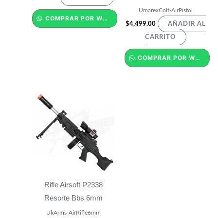
UmarexColt-AirPistol
COMPRAR POR WHATSAPP
$
4,499.00
AÑADIR AL
CARRITO
COMPRAR POR WHATSAPP
Rifle Airsoft P2338
Resorte Bbs 6mm
UkArms-AirRifle6mm