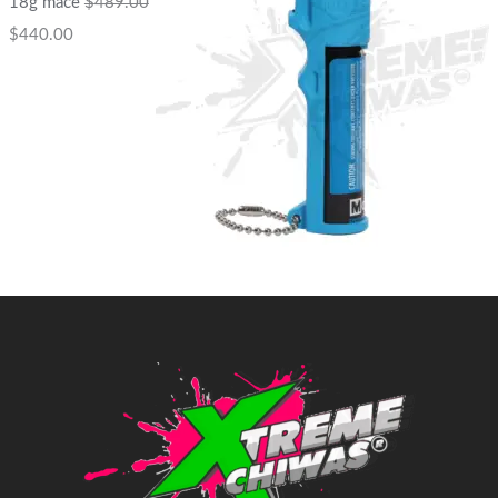
18g mace
$
489.00
$
440.00