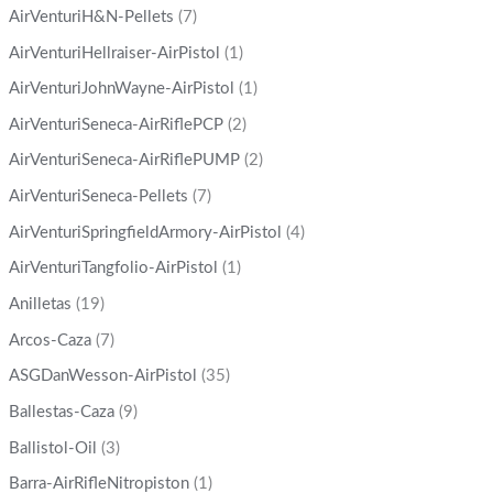
AirVenturiH&N-Pellets
(7)
AirVenturiHellraiser-AirPistol
(1)
AirVenturiJohnWayne-AirPistol
(1)
AirVenturiSeneca-AirRiflePCP
(2)
AirVenturiSeneca-AirRiflePUMP
(2)
AirVenturiSeneca-Pellets
(7)
AirVenturiSpringfieldArmory-AirPistol
(4)
AirVenturiTangfolio-AirPistol
(1)
Anilletas
(19)
Arcos-Caza
(7)
ASGDanWesson-AirPistol
(35)
Ballestas-Caza
(9)
Ballistol-Oil
(3)
Barra-AirRifleNitropiston
(1)