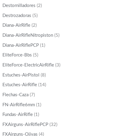
Destornilladores
(2)
Destrozadoras
(5)
Diana-AirRifle
(2)
Diana-AirRifleNitropiston
(5)
Diana-AirRiflePCP
(1)
EliteForce-Bbs
(5)
EliteForce-ElectricAirRifle
(3)
Estuches-AirPistol
(8)
Estuches-AirRifle
(14)
Flechas-Caza
(7)
FN-AirRifle6mm
(1)
Fundas-AirRifle
(1)
FXAirguns-AirRiflePCP
(32)
FXAirguns-Ojivas
(4)