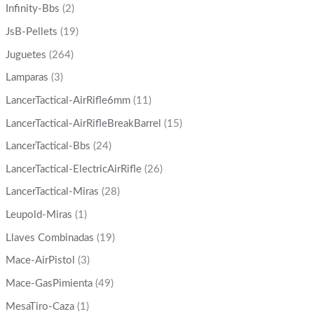
Infinity-Bbs
(2)
JsB-Pellets
(19)
Juguetes
(264)
Lamparas
(3)
LancerTactical-AirRifle6mm
(11)
LancerTactical-AirRifleBreakBarrel
(15)
LancerTactical-Bbs
(24)
LancerTactical-ElectricAirRifle
(26)
LancerTactical-Miras
(28)
Leupold-Miras
(1)
Llaves Combinadas
(19)
Mace-AirPistol
(3)
Mace-GasPimienta
(49)
MesaTiro-Caza
(1)