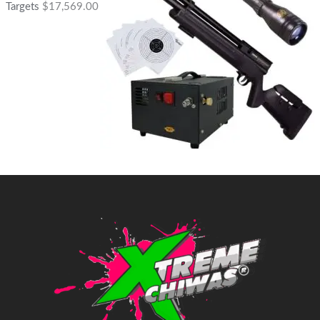
Targets
$
17,569.00