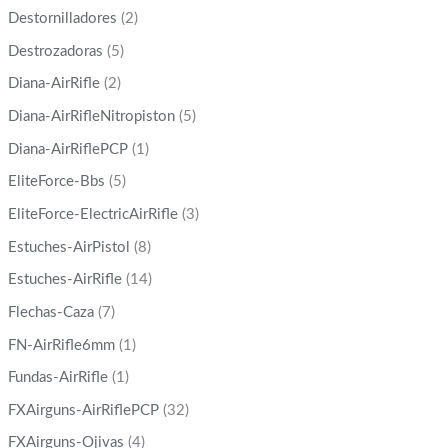
Destornilladores
(2)
Destrozadoras
(5)
Diana-AirRifle
(2)
Diana-AirRifleNitropiston
(5)
Diana-AirRiflePCP
(1)
EliteForce-Bbs
(5)
EliteForce-ElectricAirRifle
(3)
Estuches-AirPistol
(8)
Estuches-AirRifle
(14)
Flechas-Caza
(7)
FN-AirRifle6mm
(1)
Fundas-AirRifle
(1)
FXAirguns-AirRiflePCP
(32)
FXAirguns-Ojivas
(4)