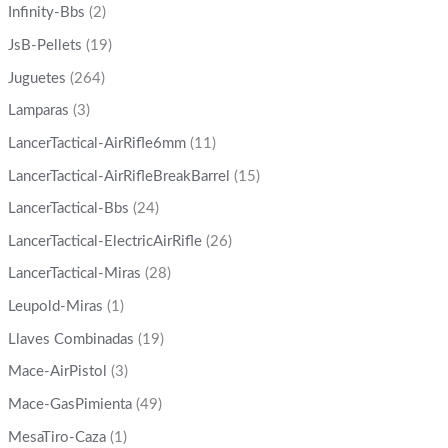
Infinity-Bbs
(2)
JsB-Pellets
(19)
Juguetes
(264)
Lamparas
(3)
LancerTactical-AirRifle6mm
(11)
LancerTactical-AirRifleBreakBarrel
(15)
LancerTactical-Bbs
(24)
LancerTactical-ElectricAirRifle
(26)
LancerTactical-Miras
(28)
Leupold-Miras
(1)
Llaves Combinadas
(19)
Mace-AirPistol
(3)
Mace-GasPimienta
(49)
MesaTiro-Caza
(1)