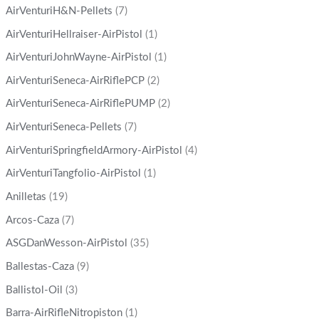
AirVenturiH&N-Pellets
(7)
AirVenturiHellraiser-AirPistol
(1)
AirVenturiJohnWayne-AirPistol
(1)
AirVenturiSeneca-AirRiflePCP
(2)
AirVenturiSeneca-AirRiflePUMP
(2)
AirVenturiSeneca-Pellets
(7)
AirVenturiSpringfieldArmory-AirPistol
(4)
AirVenturiTangfolio-AirPistol
(1)
Anilletas
(19)
Arcos-Caza
(7)
ASGDanWesson-AirPistol
(35)
Ballestas-Caza
(9)
Ballistol-Oil
(3)
Barra-AirRifleNitropiston
(1)