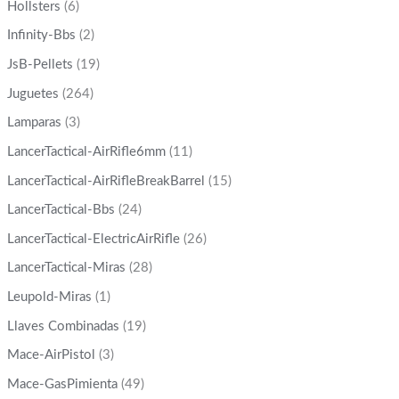
Hollsters
(6)
Infinity-Bbs
(2)
JsB-Pellets
(19)
Juguetes
(264)
Lamparas
(3)
LancerTactical-AirRifle6mm
(11)
LancerTactical-AirRifleBreakBarrel
(15)
LancerTactical-Bbs
(24)
LancerTactical-ElectricAirRifle
(26)
LancerTactical-Miras
(28)
Leupold-Miras
(1)
Llaves Combinadas
(19)
Mace-AirPistol
(3)
Mace-GasPimienta
(49)