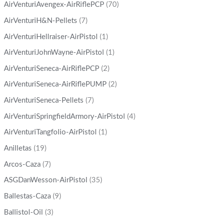
AirVenturiAvengex-AirRiflePCP
(70)
AirVenturiH&N-Pellets
(7)
AirVenturiHellraiser-AirPistol
(1)
AirVenturiJohnWayne-AirPistol
(1)
AirVenturiSeneca-AirRiflePCP
(2)
AirVenturiSeneca-AirRiflePUMP
(2)
AirVenturiSeneca-Pellets
(7)
AirVenturiSpringfieldArmory-AirPistol
(4)
AirVenturiTangfolio-AirPistol
(1)
Anilletas
(19)
Arcos-Caza
(7)
ASGDanWesson-AirPistol
(35)
Ballestas-Caza
(9)
Ballistol-Oil
(3)