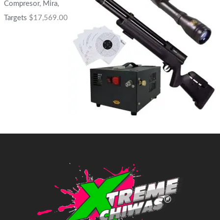
Compresor, Mira,
Targets
$
17,569.00