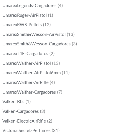
UmarexLegends-Cargadores
(4)
UmarexRuger-AirPistol
(1)
UmarexRWS-Pellets
(12)
UmarexSmith&Wesson-AirPistol
(13)
UmarexSmith&Wesson-Cargadores
(3)
UmarexT4E-Cargadores
(2)
UmarexWalther-AirPistol
(13)
UmarexWalther-AirPistol6mm
(11)
UmarexWalther-AirRifle
(4)
UmarexWalther-Cargadores
(7)
Valken-Bbs
(1)
Valken-Cargadores
(3)
Valken-ElectricAirRifle
(2)
Victoria Secret-Perfumes
(31)