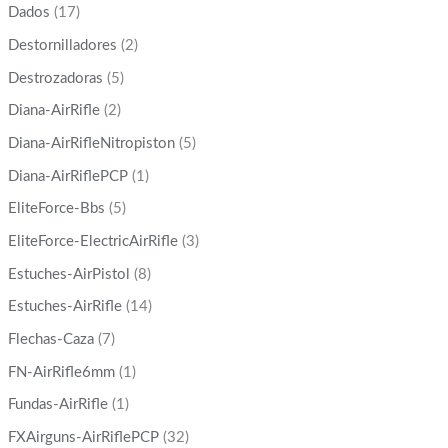
Dados
(17)
Destornilladores
(2)
Destrozadoras
(5)
Diana-AirRifle
(2)
Diana-AirRifleNitropiston
(5)
Diana-AirRiflePCP
(1)
EliteForce-Bbs
(5)
EliteForce-ElectricAirRifle
(3)
Estuches-AirPistol
(8)
Estuches-AirRifle
(14)
Flechas-Caza
(7)
FN-AirRifle6mm
(1)
Fundas-AirRifle
(1)
FXAirguns-AirRiflePCP
(32)