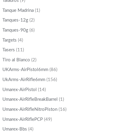
Taladros
(9)
Tanque Madrina
(1)
Tanques-12g
(2)
Tanques-90g
(6)
Targets
(4)
Tasers
(11)
Tiro al Blanco
(2)
UKArms-AirPistol6mm
(86)
UkArms-AirRifle6mm
(156)
Umarex-AirPistol
(14)
Umarex-AirRifleBreakBarrel
(1)
Umarex-AirRifleNitroPiston
(16)
Umarex-AirRiflePCP
(49)
Umarex-Bbs
(4)