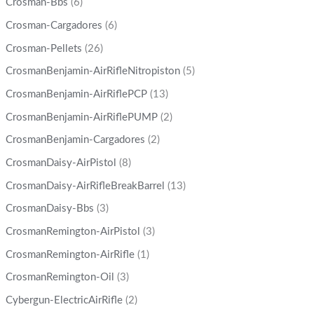
Crosman-Bbs
(6)
Crosman-Cargadores
(6)
Crosman-Pellets
(26)
CrosmanBenjamin-AirRifleNitropiston
(5)
CrosmanBenjamin-AirRiflePCP
(13)
CrosmanBenjamin-AirRiflePUMP
(2)
CrosmanBenjamin-Cargadores
(2)
CrosmanDaisy-AirPistol
(8)
CrosmanDaisy-AirRifleBreakBarrel
(13)
CrosmanDaisy-Bbs
(3)
CrosmanRemington-AirPistol
(3)
CrosmanRemington-AirRifle
(1)
CrosmanRemington-Oil
(3)
Cybergun-ElectricAirRifle
(2)