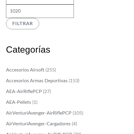
í
á
n
x
FILTRAR
i
i
m
m
o
o
Categorías
Accesorios Airsoft
(255)
Accesorios Armas Deportivas
(153)
AEA-AirRiflePCP
(27)
AEA-Pellets
(1)
AirVenturiAvenger-AirRiflePCP
(105)
AirVenturiAvenger-Cargadores
(4)