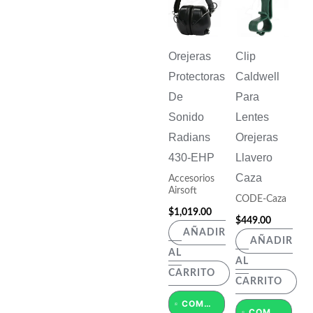
Orejeras
Clip
Protectoras
Caldwell
De
Para
Sonido
Lentes
Radians
Orejeras
430-EHP
Llavero
Caza
Accesorios
Airsoft
CODE-Caza
$
1,019.00
$
449.00
AÑADIR
AÑADIR
AL
AL
CARRITO
CARRITO
COMPRAR POR WHATSAPP
COMPRAR POR WHATSAPP