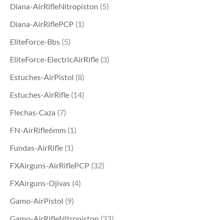
Diana-AirRifleNitropiston
(5)
Diana-AirRiflePCP
(1)
EliteForce-Bbs
(5)
EliteForce-ElectricAirRifle
(3)
Estuches-AirPistol
(8)
Estuches-AirRifle
(14)
Flechas-Caza
(7)
FN-AirRifle6mm
(1)
Fundas-AirRifle
(1)
FXAirguns-AirRiflePCP
(32)
FXAirguns-Ojivas
(4)
Gamo-AirPistol
(9)
Gamo-AirRifleNitropiston
(33)