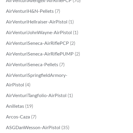
AirVenturiAvengex-AirRiflePCP
(70)
AirVenturiH&N-Pellets
(7)
AirVenturiHellraiser-AirPistol
(1)
AirVenturiJohnWayne-AirPistol
(1)
AirVenturiSeneca-AirRiflePCP
(2)
AirVenturiSeneca-AirRiflePUMP
(2)
AirVenturiSeneca-Pellets
(7)
AirVenturiSpringfieldArmory-
AirPistol
(4)
AirVenturiTangfolio-AirPistol
(1)
Anilletas
(19)
Arcos-Caza
(7)
ASGDanWesson-AirPistol
(35)