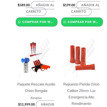
$
589.00
$
199.00
AÑADIR AL
AÑADIR AL
CARRITO
CARRITO
COMPRAR POR WHATSAPP
COMPRAR POR WHATSAPP
Paquete Rescate Auxilio
Repuesto Pistola Orion
Orion Bengala
Calibre 25mm Luz
Emergencia Alto
Bengalas
Rendimiento
$
11,999.00
AÑADIR