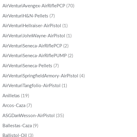
AirVenturiAvengex-AirRiflePCP
(70)
AirVenturiH&N-Pellets
(7)
AirVenturiHellraiser-AirPistol
(1)
AirVenturiJohnWayne-AirPistol
(1)
AirVenturiSeneca-AirRiflePCP
(2)
AirVenturiSeneca-AirRiflePUMP
(2)
AirVenturiSeneca-Pellets
(7)
AirVenturiSpringfieldArmory-AirPistol
(4)
AirVenturiTangfolio-AirPistol
(1)
Anilletas
(19)
Arcos-Caza
(7)
ASGDanWesson-AirPistol
(35)
Ballestas-Caza
(9)
Ballistol-Oil
(3)