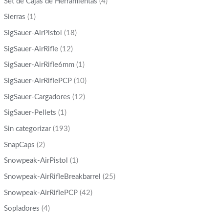
Set de Cajas de Herramientas
(4)
Sierras
(1)
SigSauer-AirPistol
(18)
SigSauer-AirRifle
(12)
SigSauer-AirRifle6mm
(1)
SigSauer-AirRiflePCP
(10)
SigSauer-Cargadores
(12)
SigSauer-Pellets
(1)
Sin categorizar
(193)
SnapCaps
(2)
Snowpeak-AirPistol
(1)
Snowpeak-AirRifleBreakbarrel
(25)
Snowpeak-AirRiflePCP
(42)
Sopladores
(4)