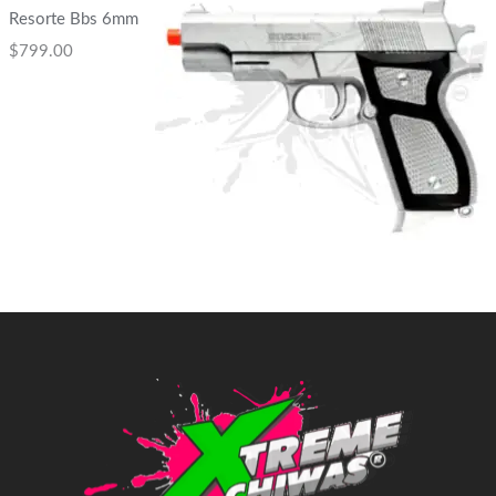
Resorte Bbs 6mm
$
799.00