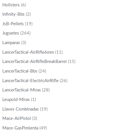
Hollsters
(6)
Infinity-Bbs
(2)
JsB-Pellets
(19)
Juguetes
(264)
Lamparas
(3)
LancerTactical-AirRifle6mm
(11)
LancerTactical-AirRifleBreakBarrel
(15)
LancerTactical-Bbs
(24)
LancerTactical-ElectricAirRifle
(26)
LancerTactical-Miras
(28)
Leupold-Miras
(1)
Llaves Combinadas
(19)
Mace-AirPistol
(3)
Mace-GasPimienta
(49)