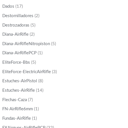
Dados
(17)
Destornilladores
(2)
Destrozadoras
(5)
Diana-AirRifle
(2)
Diana-AirRifleNitropiston
(5)
Diana-AirRiflePCP
(1)
EliteForce-Bbs
(5)
EliteForce-ElectricAirRifle
(3)
Estuches-AirPistol
(8)
Estuches-AirRifle
(14)
Flechas-Caza
(7)
FN-AirRifle6mm
(1)
Fundas-AirRifle
(1)
FXAirguns-AirRiflePCP
(32)