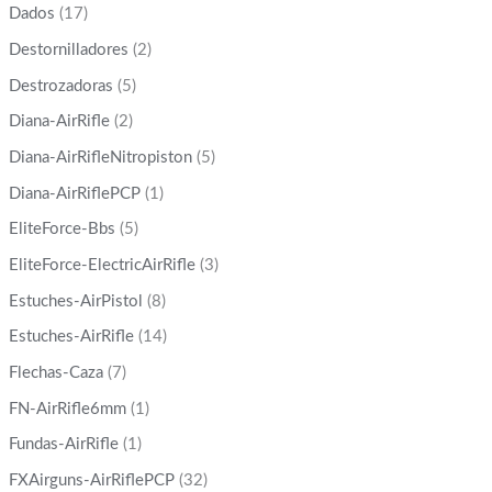
Dados
(17)
Destornilladores
(2)
Destrozadoras
(5)
Diana-AirRifle
(2)
Diana-AirRifleNitropiston
(5)
Diana-AirRiflePCP
(1)
EliteForce-Bbs
(5)
EliteForce-ElectricAirRifle
(3)
Estuches-AirPistol
(8)
Estuches-AirRifle
(14)
Flechas-Caza
(7)
FN-AirRifle6mm
(1)
Fundas-AirRifle
(1)
FXAirguns-AirRiflePCP
(32)