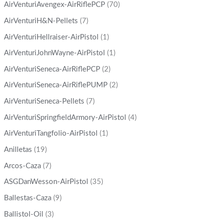
AirVenturiAvengex-AirRiflePCP
(70)
AirVenturiH&N-Pellets
(7)
AirVenturiHellraiser-AirPistol
(1)
AirVenturiJohnWayne-AirPistol
(1)
AirVenturiSeneca-AirRiflePCP
(2)
AirVenturiSeneca-AirRiflePUMP
(2)
AirVenturiSeneca-Pellets
(7)
AirVenturiSpringfieldArmory-AirPistol
(4)
AirVenturiTangfolio-AirPistol
(1)
Anilletas
(19)
Arcos-Caza
(7)
ASGDanWesson-AirPistol
(35)
Ballestas-Caza
(9)
Ballistol-Oil
(3)