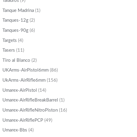
Taladros
(9)
Tanque Madrina
(1)
Tanques-12g
(2)
Tanques-90g
(6)
Targets
(4)
Tasers
(11)
Tiro al Blanco
(2)
UKArms-AirPistol6mm
(86)
UkArms-AirRifle6mm
(156)
Umarex-AirPistol
(14)
Umarex-AirRifleBreakBarrel
(1)
Umarex-AirRifleNitroPiston
(16)
Umarex-AirRiflePCP
(49)
Umarex-Bbs
(4)