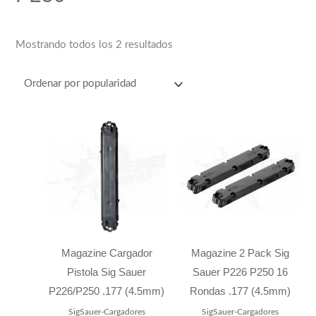
s
$
:
4
$
4
Mostrando todos los 2 resultados
4
0
8
.
9
0
.
0
0
.
0
.
Magazine Cargador
Magazine 2 Pack Sig
Pistola Sig Sauer
Sauer P226 P250 16
P226/P250 .177 (4.5mm)
Rondas .177 (4.5mm)
SigSauer-Cargadores
SigSauer-Cargadores