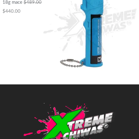
18g mace
$
489.00
$
440.00