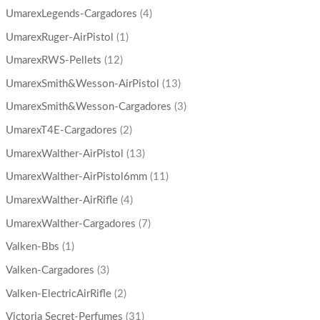
UmarexLegends-Cargadores
(4)
UmarexRuger-AirPistol
(1)
UmarexRWS-Pellets
(12)
UmarexSmith&Wesson-AirPistol
(13)
UmarexSmith&Wesson-Cargadores
(3)
UmarexT4E-Cargadores
(2)
UmarexWalther-AirPistol
(13)
UmarexWalther-AirPistol6mm
(11)
UmarexWalther-AirRifle
(4)
UmarexWalther-Cargadores
(7)
Valken-Bbs
(1)
Valken-Cargadores
(3)
Valken-ElectricAirRifle
(2)
Victoria Secret-Perfumes
(31)