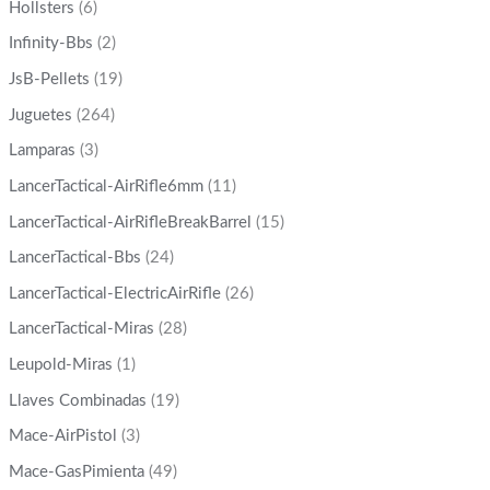
Hollsters
(6)
Infinity-Bbs
(2)
JsB-Pellets
(19)
Juguetes
(264)
Lamparas
(3)
LancerTactical-AirRifle6mm
(11)
LancerTactical-AirRifleBreakBarrel
(15)
LancerTactical-Bbs
(24)
LancerTactical-ElectricAirRifle
(26)
LancerTactical-Miras
(28)
Leupold-Miras
(1)
Llaves Combinadas
(19)
Mace-AirPistol
(3)
Mace-GasPimienta
(49)