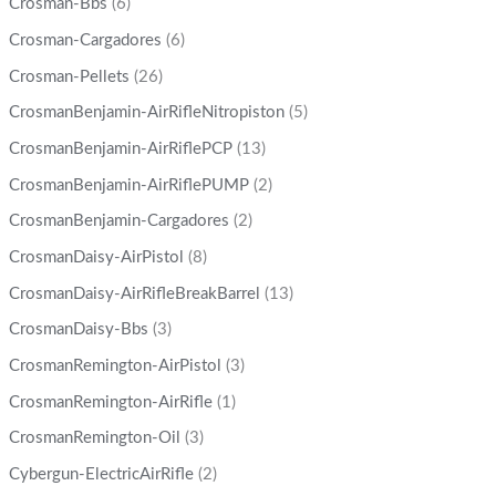
Crosman-Bbs
(6)
Crosman-Cargadores
(6)
Crosman-Pellets
(26)
CrosmanBenjamin-AirRifleNitropiston
(5)
CrosmanBenjamin-AirRiflePCP
(13)
CrosmanBenjamin-AirRiflePUMP
(2)
CrosmanBenjamin-Cargadores
(2)
CrosmanDaisy-AirPistol
(8)
CrosmanDaisy-AirRifleBreakBarrel
(13)
CrosmanDaisy-Bbs
(3)
CrosmanRemington-AirPistol
(3)
CrosmanRemington-AirRifle
(1)
CrosmanRemington-Oil
(3)
Cybergun-ElectricAirRifle
(2)