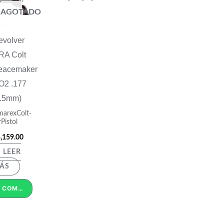
AGOTADO
evolver
RA Colt
eacemaker
O2 .177
4.5mm)
arexColt-
rPistol
,159.00
LEER
ÁS
COMPRAR POR WHATSAPP