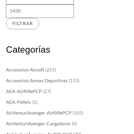
í
á
n
x
FILTRAR
i
i
m
m
o
o
Categorías
Accesorios Airsoft
(255)
Accesorios Armas Deportivas
(153)
AEA-AirRiflePCP
(27)
AEA-Pellets
(1)
AirVenturiAvenger-AirRiflePCP
(105)
AirVenturiAvenger-Cargadores
(4)