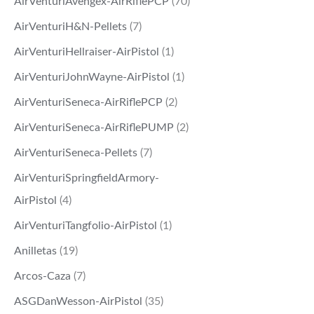
AirVenturiAvengex-AirRiflePCP
(70)
AirVenturiH&N-Pellets
(7)
AirVenturiHellraiser-AirPistol
(1)
AirVenturiJohnWayne-AirPistol
(1)
AirVenturiSeneca-AirRiflePCP
(2)
AirVenturiSeneca-AirRiflePUMP
(2)
AirVenturiSeneca-Pellets
(7)
AirVenturiSpringfieldArmory-
AirPistol
(4)
AirVenturiTangfolio-AirPistol
(1)
Anilletas
(19)
Arcos-Caza
(7)
ASGDanWesson-AirPistol
(35)