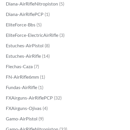
Diana-AirRifleNitropiston
(5)
Diana-AirRiflePCP
(1)
EliteForce-Bbs
(5)
EliteForce-ElectricAirRifle
(3)
Estuches-AirPistol
(8)
Estuches-AirRifle
(14)
Flechas-Caza
(7)
FN-AirRifle6mm
(1)
Fundas-AirRifle
(1)
FXAirguns-AirRiflePCP
(32)
FXAirguns-Ojivas
(4)
Gamo-AirPistol
(9)
Gamo-AirRifleNitropiston
(33)