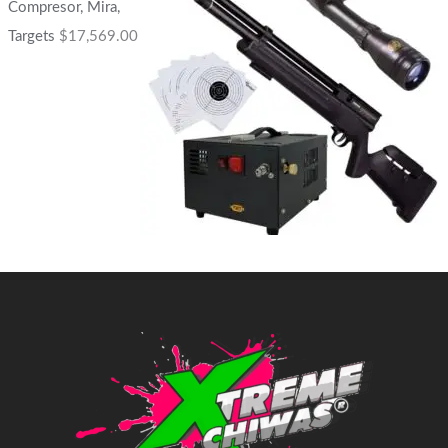
Compresor, Mira,
Targets
$
17,569.00