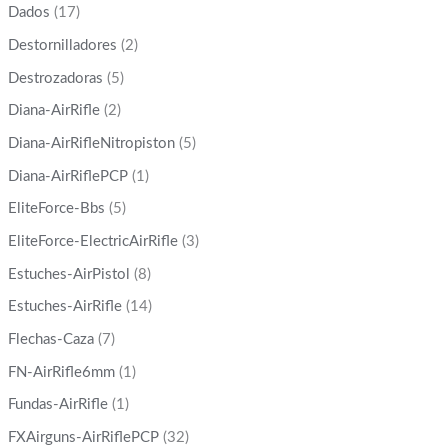
Dados
(17)
Destornilladores
(2)
Destrozadoras
(5)
Diana-AirRifle
(2)
Diana-AirRifleNitropiston
(5)
Diana-AirRiflePCP
(1)
EliteForce-Bbs
(5)
EliteForce-ElectricAirRifle
(3)
Estuches-AirPistol
(8)
Estuches-AirRifle
(14)
Flechas-Caza
(7)
FN-AirRifle6mm
(1)
Fundas-AirRifle
(1)
FXAirguns-AirRiflePCP
(32)