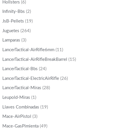
Hollsters
(6)
Infinity-Bbs
(2)
JsB-Pellets
(19)
Juguetes
(264)
Lamparas
(3)
LancerTactical-AirRifle6mm
(11)
LancerTactical-AirRifleBreakBarrel
(15)
LancerTactical-Bbs
(24)
LancerTactical-ElectricAirRifle
(26)
LancerTactical-Miras
(28)
Leupold-Miras
(1)
Llaves Combinadas
(19)
Mace-AirPistol
(3)
Mace-GasPimienta
(49)