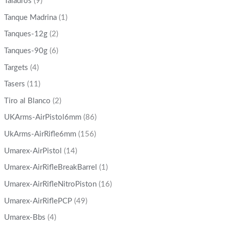
Taladros
(9)
Tanque Madrina
(1)
Tanques-12g
(2)
Tanques-90g
(6)
Targets
(4)
Tasers
(11)
Tiro al Blanco
(2)
UKArms-AirPistol6mm
(86)
UkArms-AirRifle6mm
(156)
Umarex-AirPistol
(14)
Umarex-AirRifleBreakBarrel
(1)
Umarex-AirRifleNitroPiston
(16)
Umarex-AirRiflePCP
(49)
Umarex-Bbs
(4)