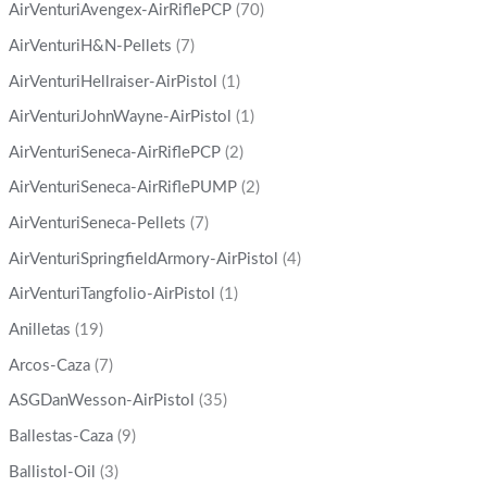
AirVenturiAvengex-AirRiflePCP
(70)
AirVenturiH&N-Pellets
(7)
AirVenturiHellraiser-AirPistol
(1)
AirVenturiJohnWayne-AirPistol
(1)
AirVenturiSeneca-AirRiflePCP
(2)
AirVenturiSeneca-AirRiflePUMP
(2)
AirVenturiSeneca-Pellets
(7)
AirVenturiSpringfieldArmory-AirPistol
(4)
AirVenturiTangfolio-AirPistol
(1)
Anilletas
(19)
Arcos-Caza
(7)
ASGDanWesson-AirPistol
(35)
Ballestas-Caza
(9)
Ballistol-Oil
(3)