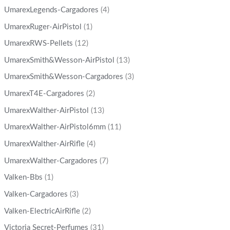
UmarexLegends-Cargadores
(4)
UmarexRuger-AirPistol
(1)
UmarexRWS-Pellets
(12)
UmarexSmith&Wesson-AirPistol
(13)
UmarexSmith&Wesson-Cargadores
(3)
UmarexT4E-Cargadores
(2)
UmarexWalther-AirPistol
(13)
UmarexWalther-AirPistol6mm
(11)
UmarexWalther-AirRifle
(4)
UmarexWalther-Cargadores
(7)
Valken-Bbs
(1)
Valken-Cargadores
(3)
Valken-ElectricAirRifle
(2)
Victoria Secret-Perfumes
(31)