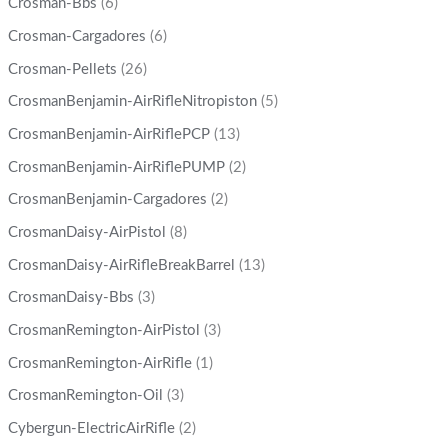
Crosman-Bbs
(6)
Crosman-Cargadores
(6)
Crosman-Pellets
(26)
CrosmanBenjamin-AirRifleNitropiston
(5)
CrosmanBenjamin-AirRiflePCP
(13)
CrosmanBenjamin-AirRiflePUMP
(2)
CrosmanBenjamin-Cargadores
(2)
CrosmanDaisy-AirPistol
(8)
CrosmanDaisy-AirRifleBreakBarrel
(13)
CrosmanDaisy-Bbs
(3)
CrosmanRemington-AirPistol
(3)
CrosmanRemington-AirRifle
(1)
CrosmanRemington-Oil
(3)
Cybergun-ElectricAirRifle
(2)