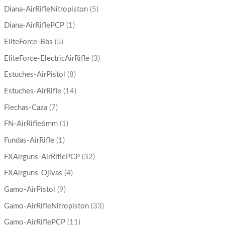
Diana-AirRifleNitropiston
(5)
Diana-AirRiflePCP
(1)
EliteForce-Bbs
(5)
EliteForce-ElectricAirRifle
(3)
Estuches-AirPistol
(8)
Estuches-AirRifle
(14)
Flechas-Caza
(7)
FN-AirRifle6mm
(1)
Fundas-AirRifle
(1)
FXAirguns-AirRiflePCP
(32)
FXAirguns-Ojivas
(4)
Gamo-AirPistol
(9)
Gamo-AirRifleNitropiston
(33)
Gamo-AirRiflePCP
(11)