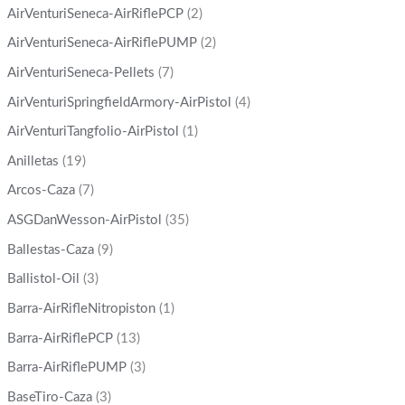
AirVenturiSeneca-AirRiflePCP
(2)
AirVenturiSeneca-AirRiflePUMP
(2)
AirVenturiSeneca-Pellets
(7)
AirVenturiSpringfieldArmory-AirPistol
(4)
AirVenturiTangfolio-AirPistol
(1)
Anilletas
(19)
Arcos-Caza
(7)
ASGDanWesson-AirPistol
(35)
Ballestas-Caza
(9)
Ballistol-Oil
(3)
Barra-AirRifleNitropiston
(1)
Barra-AirRiflePCP
(13)
Barra-AirRiflePUMP
(3)
BaseTiro-Caza
(3)