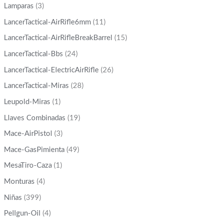
Lamparas
(3)
LancerTactical-AirRifle6mm
(11)
LancerTactical-AirRifleBreakBarrel
(15)
LancerTactical-Bbs
(24)
LancerTactical-ElectricAirRifle
(26)
LancerTactical-Miras
(28)
Leupold-Miras
(1)
Llaves Combinadas
(19)
Mace-AirPistol
(3)
Mace-GasPimienta
(49)
MesaTiro-Caza
(1)
Monturas
(4)
Niñas
(399)
Pellgun-Oil
(4)