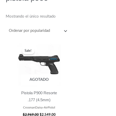
Mostrando el único resultado
Original
Current
price
price
Sale!
was:
is:
$2,969.00.
$2,549.00.
AGOTADO
Pistola P900 Resorte
.177 (4.5mm)
CrosmanDaisy-AirPistol
$
2,969.00
$
2,549.00