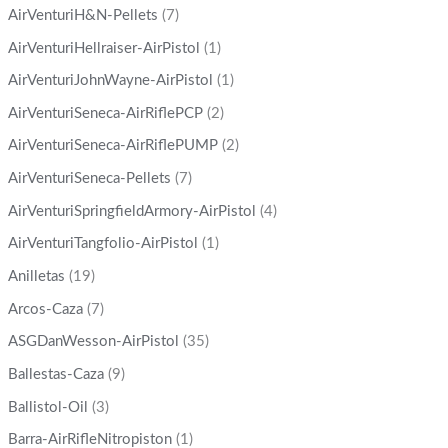
AirVenturiH&N-Pellets
(7)
AirVenturiHellraiser-AirPistol
(1)
AirVenturiJohnWayne-AirPistol
(1)
AirVenturiSeneca-AirRiflePCP
(2)
AirVenturiSeneca-AirRiflePUMP
(2)
AirVenturiSeneca-Pellets
(7)
AirVenturiSpringfieldArmory-AirPistol
(4)
AirVenturiTangfolio-AirPistol
(1)
Anilletas
(19)
Arcos-Caza
(7)
ASGDanWesson-AirPistol
(35)
Ballestas-Caza
(9)
Ballistol-Oil
(3)
Barra-AirRifleNitropiston
(1)