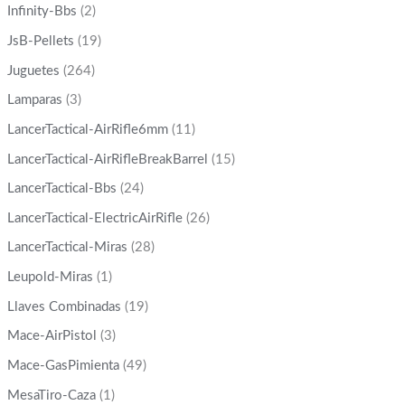
Infinity-Bbs
(2)
JsB-Pellets
(19)
Juguetes
(264)
Lamparas
(3)
LancerTactical-AirRifle6mm
(11)
LancerTactical-AirRifleBreakBarrel
(15)
LancerTactical-Bbs
(24)
LancerTactical-ElectricAirRifle
(26)
LancerTactical-Miras
(28)
Leupold-Miras
(1)
Llaves Combinadas
(19)
Mace-AirPistol
(3)
Mace-GasPimienta
(49)
MesaTiro-Caza
(1)