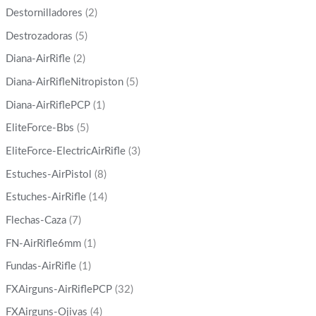
Destornilladores
(2)
Destrozadoras
(5)
Diana-AirRifle
(2)
Diana-AirRifleNitropiston
(5)
Diana-AirRiflePCP
(1)
EliteForce-Bbs
(5)
EliteForce-ElectricAirRifle
(3)
Estuches-AirPistol
(8)
Estuches-AirRifle
(14)
Flechas-Caza
(7)
FN-AirRifle6mm
(1)
Fundas-AirRifle
(1)
FXAirguns-AirRiflePCP
(32)
FXAirguns-Ojivas
(4)