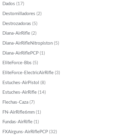
Dados
(17)
Destornilladores
(2)
Destrozadoras
(5)
Diana-AirRifle
(2)
Diana-AirRifleNitropiston
(5)
Diana-AirRiflePCP
(1)
EliteForce-Bbs
(5)
EliteForce-ElectricAirRifle
(3)
Estuches-AirPistol
(8)
Estuches-AirRifle
(14)
Flechas-Caza
(7)
FN-AirRifle6mm
(1)
Fundas-AirRifle
(1)
FXAirguns-AirRiflePCP
(32)