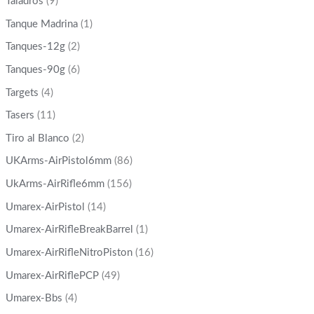
Taladros
(9)
Tanque Madrina
(1)
Tanques-12g
(2)
Tanques-90g
(6)
Targets
(4)
Tasers
(11)
Tiro al Blanco
(2)
UKArms-AirPistol6mm
(86)
UkArms-AirRifle6mm
(156)
Umarex-AirPistol
(14)
Umarex-AirRifleBreakBarrel
(1)
Umarex-AirRifleNitroPiston
(16)
Umarex-AirRiflePCP
(49)
Umarex-Bbs
(4)