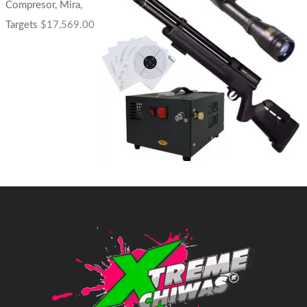
Compresor, Mira,
Targets
$
17,569.00