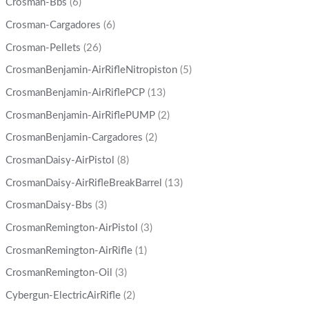
Crosman-Bbs
(6)
Crosman-Cargadores
(6)
Crosman-Pellets
(26)
CrosmanBenjamin-AirRifleNitropiston
(5)
CrosmanBenjamin-AirRiflePCP
(13)
CrosmanBenjamin-AirRiflePUMP
(2)
CrosmanBenjamin-Cargadores
(2)
CrosmanDaisy-AirPistol
(8)
CrosmanDaisy-AirRifleBreakBarrel
(13)
CrosmanDaisy-Bbs
(3)
CrosmanRemington-AirPistol
(3)
CrosmanRemington-AirRifle
(1)
CrosmanRemington-Oil
(3)
Cybergun-ElectricAirRifle
(2)