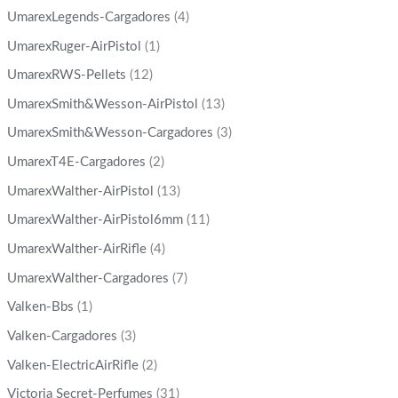
UmarexLegends-Cargadores
(4)
UmarexRuger-AirPistol
(1)
UmarexRWS-Pellets
(12)
UmarexSmith&Wesson-AirPistol
(13)
UmarexSmith&Wesson-Cargadores
(3)
UmarexT4E-Cargadores
(2)
UmarexWalther-AirPistol
(13)
UmarexWalther-AirPistol6mm
(11)
UmarexWalther-AirRifle
(4)
UmarexWalther-Cargadores
(7)
Valken-Bbs
(1)
Valken-Cargadores
(3)
Valken-ElectricAirRifle
(2)
Victoria Secret-Perfumes
(31)