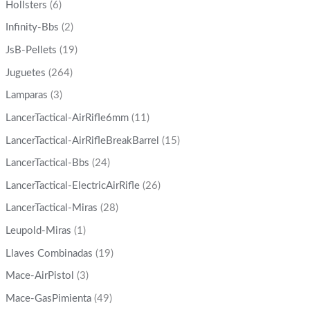
Hollsters
(6)
Infinity-Bbs
(2)
JsB-Pellets
(19)
Juguetes
(264)
Lamparas
(3)
LancerTactical-AirRifle6mm
(11)
LancerTactical-AirRifleBreakBarrel
(15)
LancerTactical-Bbs
(24)
LancerTactical-ElectricAirRifle
(26)
LancerTactical-Miras
(28)
Leupold-Miras
(1)
Llaves Combinadas
(19)
Mace-AirPistol
(3)
Mace-GasPimienta
(49)