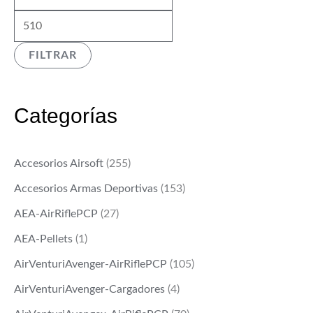
í
á
n
x
FILTRAR
i
i
m
m
o
o
Categorías
Accesorios Airsoft
(255)
Accesorios Armas Deportivas
(153)
AEA-AirRiflePCP
(27)
AEA-Pellets
(1)
AirVenturiAvenger-AirRiflePCP
(105)
AirVenturiAvenger-Cargadores
(4)