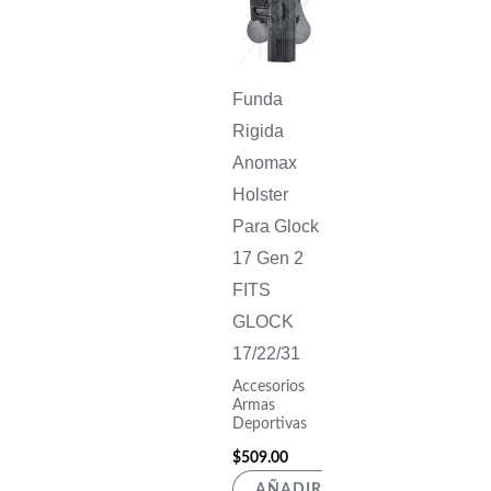
Funda
Rigida
Anomax
Holster
Para Glock
17 Gen 2
FITS
GLOCK
17/22/31
Accesorios
Armas
Deportivas
$
509.00
AÑADIR