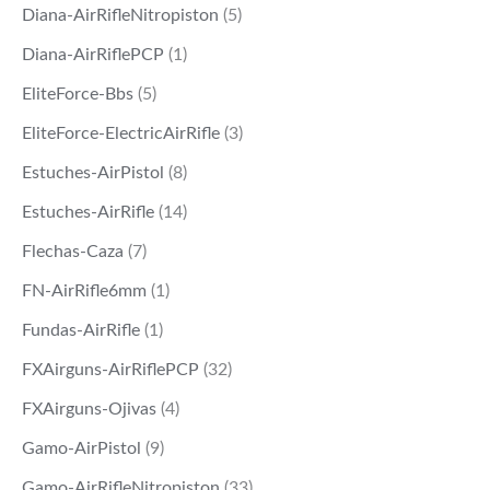
Diana-AirRifleNitropiston
(5)
Diana-AirRiflePCP
(1)
EliteForce-Bbs
(5)
EliteForce-ElectricAirRifle
(3)
Estuches-AirPistol
(8)
Estuches-AirRifle
(14)
Flechas-Caza
(7)
FN-AirRifle6mm
(1)
Fundas-AirRifle
(1)
FXAirguns-AirRiflePCP
(32)
FXAirguns-Ojivas
(4)
Gamo-AirPistol
(9)
Gamo-AirRifleNitropiston
(33)