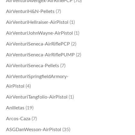
AirVenturiAvengex-AirRiflePCP
(70)
AirVenturiH&N-Pellets
(7)
AirVenturiHellraiser-AirPistol
(1)
AirVenturiJohnWayne-AirPistol
(1)
AirVenturiSeneca-AirRiflePCP
(2)
AirVenturiSeneca-AirRiflePUMP
(2)
AirVenturiSeneca-Pellets
(7)
AirVenturiSpringfieldArmory-
AirPistol
(4)
AirVenturiTangfolio-AirPistol
(1)
Anilletas
(19)
Arcos-Caza
(7)
ASGDanWesson-AirPistol
(35)