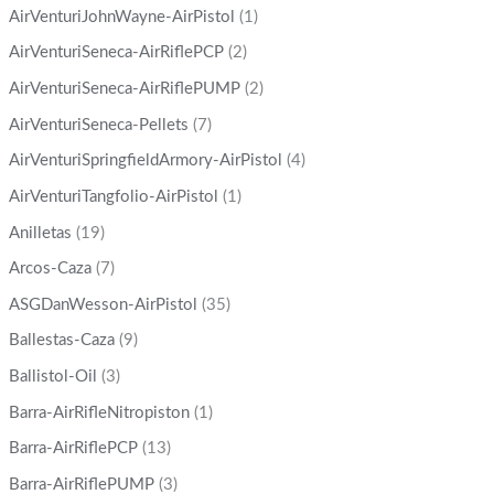
AirVenturiJohnWayne-AirPistol
(1)
AirVenturiSeneca-AirRiflePCP
(2)
AirVenturiSeneca-AirRiflePUMP
(2)
AirVenturiSeneca-Pellets
(7)
AirVenturiSpringfieldArmory-AirPistol
(4)
AirVenturiTangfolio-AirPistol
(1)
Anilletas
(19)
Arcos-Caza
(7)
ASGDanWesson-AirPistol
(35)
Ballestas-Caza
(9)
Ballistol-Oil
(3)
Barra-AirRifleNitropiston
(1)
Barra-AirRiflePCP
(13)
Barra-AirRiflePUMP
(3)