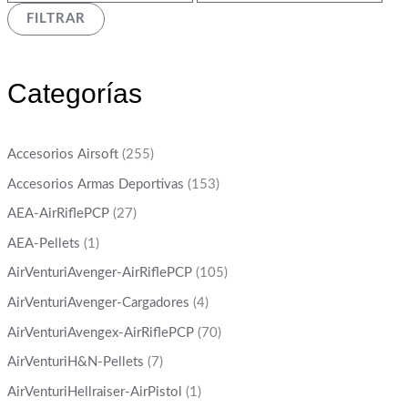
FILTRAR
Categorías
Accesorios Airsoft
(255)
Accesorios Armas Deportivas
(153)
AEA-AirRiflePCP
(27)
AEA-Pellets
(1)
AirVenturiAvenger-AirRiflePCP
(105)
AirVenturiAvenger-Cargadores
(4)
AirVenturiAvengex-AirRiflePCP
(70)
AirVenturiH&N-Pellets
(7)
AirVenturiHellraiser-AirPistol
(1)