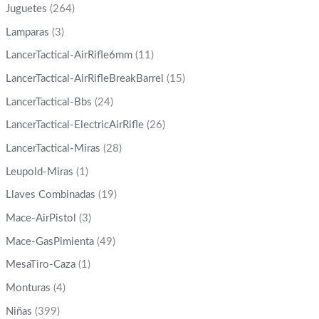
Juguetes
(264)
Lamparas
(3)
LancerTactical-AirRifle6mm
(11)
LancerTactical-AirRifleBreakBarrel
(15)
LancerTactical-Bbs
(24)
LancerTactical-ElectricAirRifle
(26)
LancerTactical-Miras
(28)
Leupold-Miras
(1)
Llaves Combinadas
(19)
Mace-AirPistol
(3)
Mace-GasPimienta
(49)
MesaTiro-Caza
(1)
Monturas
(4)
Niñas
(399)