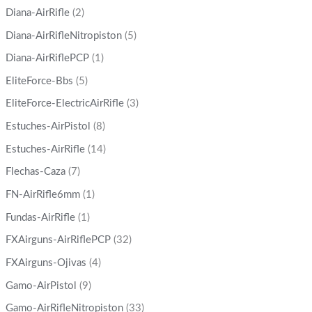
Diana-AirRifle
(2)
Diana-AirRifleNitropiston
(5)
Diana-AirRiflePCP
(1)
EliteForce-Bbs
(5)
EliteForce-ElectricAirRifle
(3)
Estuches-AirPistol
(8)
Estuches-AirRifle
(14)
Flechas-Caza
(7)
FN-AirRifle6mm
(1)
Fundas-AirRifle
(1)
FXAirguns-AirRiflePCP
(32)
FXAirguns-Ojivas
(4)
Gamo-AirPistol
(9)
Gamo-AirRifleNitropiston
(33)