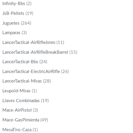
Infinity-Bbs
(2)
JsB-Pellets
(19)
Juguetes
(264)
Lamparas
(3)
LancerTactical-AirRifle6mm
(11)
LancerTactical-AirRifleBreakBarrel
(15)
LancerTactical-Bbs
(24)
LancerTactical-ElectricAirRifle
(26)
LancerTactical-Miras
(28)
Leupold-Miras
(1)
Llaves Combinadas
(19)
Mace-AirPistol
(3)
Mace-GasPimienta
(49)
MesaTiro-Caza
(1)