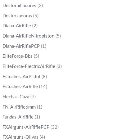
Destornilladores
(2)
Destrozadoras
(5)
Diana-AirRifle
(2)
Diana-AirRifleNitropiston
(5)
Diana-AirRiflePCP
(1)
EliteForce-Bbs
(5)
EliteForce-ElectricAirRifle
(3)
Estuches-AirPistol
(8)
Estuches-AirRifle
(14)
Flechas-Caza
(7)
FN-AirRifle6mm
(1)
Fundas-AirRifle
(1)
FXAirguns-AirRiflePCP
(32)
FXAirguns-Ojivas
(4)