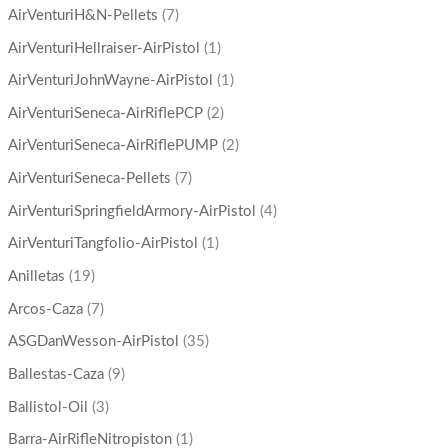
AirVenturiH&N-Pellets
(7)
AirVenturiHellraiser-AirPistol
(1)
AirVenturiJohnWayne-AirPistol
(1)
AirVenturiSeneca-AirRiflePCP
(2)
AirVenturiSeneca-AirRiflePUMP
(2)
AirVenturiSeneca-Pellets
(7)
AirVenturiSpringfieldArmory-AirPistol
(4)
AirVenturiTangfolio-AirPistol
(1)
Anilletas
(19)
Arcos-Caza
(7)
ASGDanWesson-AirPistol
(35)
Ballestas-Caza
(9)
Ballistol-Oil
(3)
Barra-AirRifleNitropiston
(1)