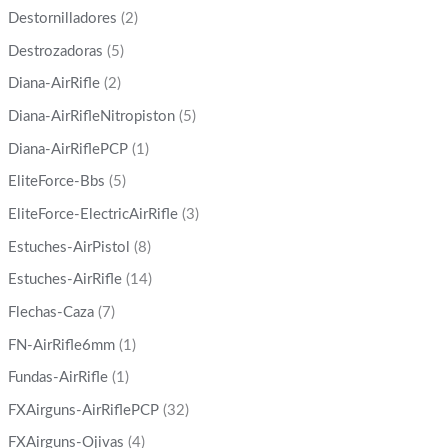
Destornilladores
(2)
Destrozadoras
(5)
Diana-AirRifle
(2)
Diana-AirRifleNitropiston
(5)
Diana-AirRiflePCP
(1)
EliteForce-Bbs
(5)
EliteForce-ElectricAirRifle
(3)
Estuches-AirPistol
(8)
Estuches-AirRifle
(14)
Flechas-Caza
(7)
FN-AirRifle6mm
(1)
Fundas-AirRifle
(1)
FXAirguns-AirRiflePCP
(32)
FXAirguns-Ojivas
(4)