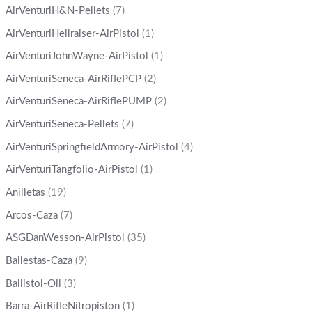
AirVenturiH&N-Pellets
(7)
AirVenturiHellraiser-AirPistol
(1)
AirVenturiJohnWayne-AirPistol
(1)
AirVenturiSeneca-AirRiflePCP
(2)
AirVenturiSeneca-AirRiflePUMP
(2)
AirVenturiSeneca-Pellets
(7)
AirVenturiSpringfieldArmory-AirPistol
(4)
AirVenturiTangfolio-AirPistol
(1)
Anilletas
(19)
Arcos-Caza
(7)
ASGDanWesson-AirPistol
(35)
Ballestas-Caza
(9)
Ballistol-Oil
(3)
Barra-AirRifleNitropiston
(1)