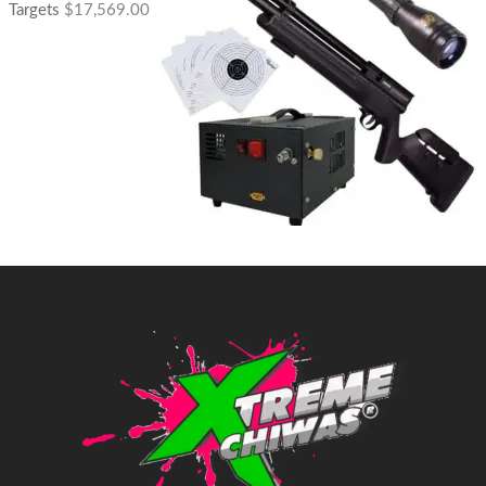
Targets
$
17,569.00