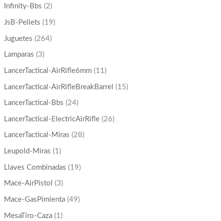
Infinity-Bbs
(2)
JsB-Pellets
(19)
Juguetes
(264)
Lamparas
(3)
LancerTactical-AirRifle6mm
(11)
LancerTactical-AirRifleBreakBarrel
(15)
LancerTactical-Bbs
(24)
LancerTactical-ElectricAirRifle
(26)
LancerTactical-Miras
(28)
Leupold-Miras
(1)
Llaves Combinadas
(19)
Mace-AirPistol
(3)
Mace-GasPimienta
(49)
MesaTiro-Caza
(1)