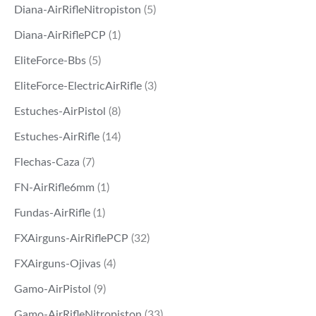
Diana-AirRifleNitropiston
(5)
Diana-AirRiflePCP
(1)
EliteForce-Bbs
(5)
EliteForce-ElectricAirRifle
(3)
Estuches-AirPistol
(8)
Estuches-AirRifle
(14)
Flechas-Caza
(7)
FN-AirRifle6mm
(1)
Fundas-AirRifle
(1)
FXAirguns-AirRiflePCP
(32)
FXAirguns-Ojivas
(4)
Gamo-AirPistol
(9)
Gamo-AirRifleNitropiston
(33)