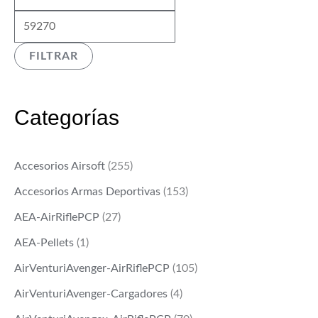
í
á
n
x
FILTRAR
i
i
m
m
o
o
Categorías
Accesorios Airsoft
(255)
Accesorios Armas Deportivas
(153)
AEA-AirRiflePCP
(27)
AEA-Pellets
(1)
AirVenturiAvenger-AirRiflePCP
(105)
AirVenturiAvenger-Cargadores
(4)