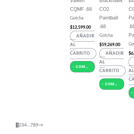
Valken
Blackhawk
Bl
CQMF .68
CO2
C
Paintball
Pa
Gotcha
.68
.6
$
12,599.00
Pa
Gotcha
AÑADIR
Go
$
59,269.00
AL
$
6
CARRITO
AÑADIR
AL
COMPRAR POR WHATSAPP
CARRITO
A
C
COMPRAR POR WHATSAPP
1
2
3
4
…
7
8
9
→