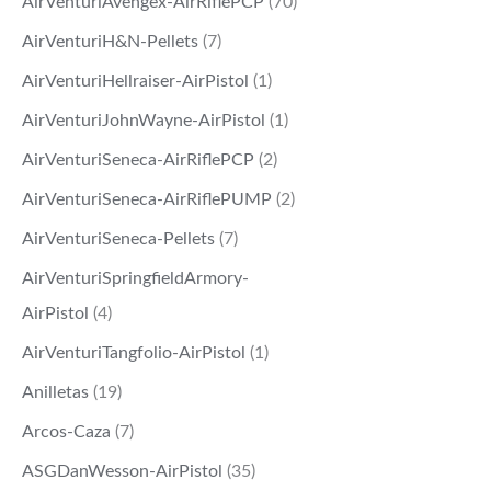
AirVenturiAvengex-AirRiflePCP
(70)
AirVenturiH&N-Pellets
(7)
AirVenturiHellraiser-AirPistol
(1)
AirVenturiJohnWayne-AirPistol
(1)
AirVenturiSeneca-AirRiflePCP
(2)
AirVenturiSeneca-AirRiflePUMP
(2)
AirVenturiSeneca-Pellets
(7)
AirVenturiSpringfieldArmory-
AirPistol
(4)
AirVenturiTangfolio-AirPistol
(1)
Anilletas
(19)
Arcos-Caza
(7)
ASGDanWesson-AirPistol
(35)