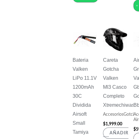
Bateria
Careta
Ai
Valken
Gotcha
Gr
LiPo 11.1V
Valken
Va
1200mAh
MI3 Casco
G
30C
Completo
Go
Dividida
Xtremechiwas
B
Airsoft
AccesoriosGotcha
Ac
Air
Small
$
1,999.00
$
5
Tamiya
AÑADIR