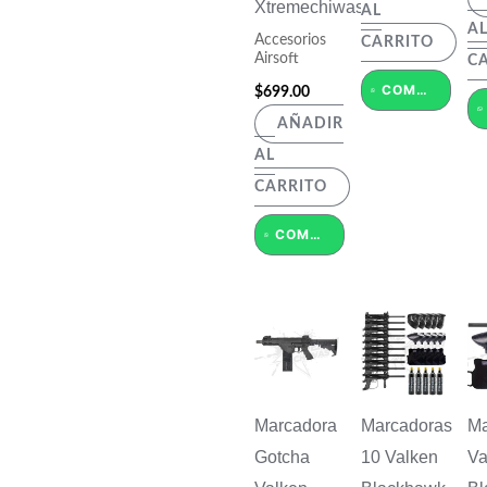
Xtremechiwas
AL
A
Accesorios
CARRITO
Airsoft
C
COMPRAR POR WHATSAPP
$
699.00
AÑADIR
AL
CARRITO
COMPRAR POR WHATSAPP
Marcadora
Marcadoras
Ma
Gotcha
10 Valken
Va