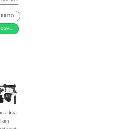
L
ARRITO
COMPRAR POR WHATSAPP
rcadora
lken