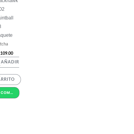
ackhawk
O2
intball
8
quete
tcha
,109.00
AÑADIR
L
ARRITO
COMPRAR POR WHATSAPP