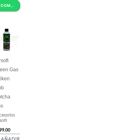
COMPRAR POR WHATSAPP
rsoft
een Gas
lken
bb
tcha
bs
cesorios
soft
99.00
AÑADIR