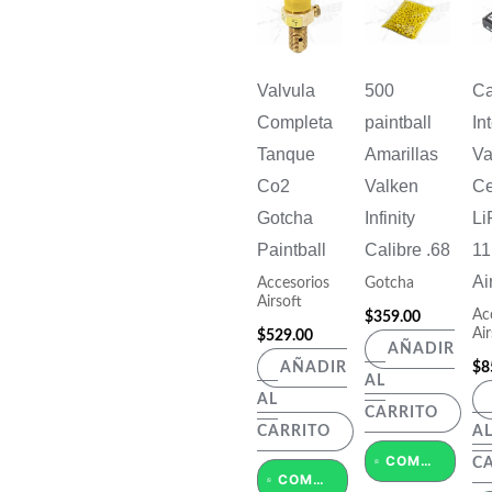
Valvula
500
Ca
Completa
paintball
In
Tanque
Amarillas
Va
Co2
Valken
Ce
Gotcha
Infinity
Li
Paintball
Calibre .68
11
Ai
Accesorios
Gotcha
Airsoft
Ac
$
359.00
Air
$
529.00
AÑADIR
$
8
AÑADIR
AL
AL
CARRITO
CARRITO
A
COMPRAR POR WHATSAPP
C
COMPRAR POR WHATSAPP