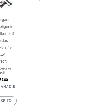
rgador
teligente
lken 2-3
ldas
Po 7.4v
.1v
rsoft
cesorios
soft
59.00
AÑADIR
L
ARRITO