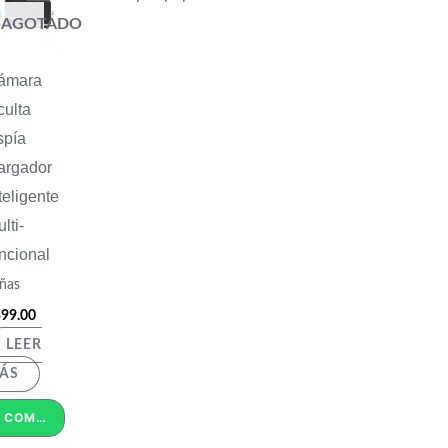
AGOTADO
ámara
ulta
spía
argador
teligente
lti-
ncional
ñas
99.00
LEER
ÁS
COMPRAR POR WHATSAPP