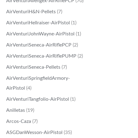
AirVenturiAvengex-AirRiflePCP
(70)
AirVenturiH&N-Pellets
(7)
AirVenturiHellraiser-AirPistol
(1)
AirVenturiJohnWayne-AirPistol
(1)
AirVenturiSeneca-AirRiflePCP
(2)
AirVenturiSeneca-AirRiflePUMP
(2)
AirVenturiSeneca-Pellets
(7)
AirVenturiSpringfieldArmory-
AirPistol
(4)
AirVenturiTangfolio-AirPistol
(1)
Anilletas
(19)
Arcos-Caza
(7)
ASGDanWesson-AirPistol
(35)