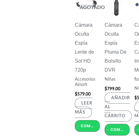
AGOTADO
Cámara
Cámara
C
Oculta
Oculta
Oc
Espía
Espía
E
Lente de
Pluma De
C
Sol HD
Bolsillo
In
720p
DVR
Mu
fu
Accesorios
Niñas
Airsoft
Ni
$
799.00
$
579.00
$
5
AÑADIR
LEER
AL
MÁS
CARRITO
M
COMPRAR POR WHATSAPP
COMPRAR POR WHATSAPP