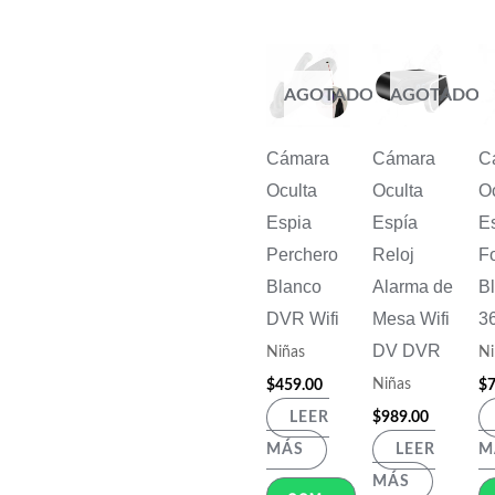
AGOTADO
AGOTADO
Cámara
Cámara
C
Oculta
Oculta
Oc
Espia
Espía
E
Perchero
Reloj
F
Blanco
Alarma de
Bl
DVR Wifi
Mesa Wifi
3
DV DVR
Niñas
Ni
Niñas
$
459.00
$
7
$
989.00
LEER
MÁS
LEER
M
MÁS