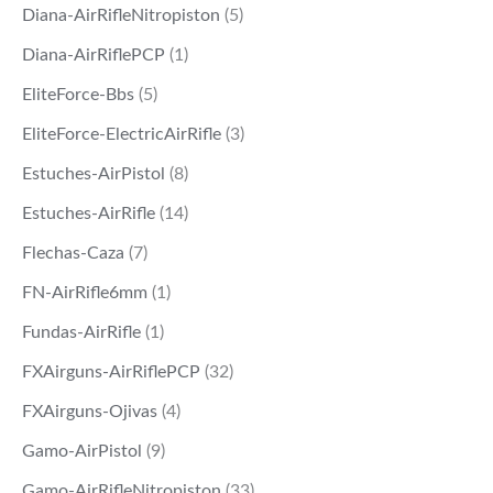
Diana-AirRifleNitropiston
(5)
Diana-AirRiflePCP
(1)
EliteForce-Bbs
(5)
EliteForce-ElectricAirRifle
(3)
Estuches-AirPistol
(8)
Estuches-AirRifle
(14)
Flechas-Caza
(7)
FN-AirRifle6mm
(1)
Fundas-AirRifle
(1)
FXAirguns-AirRiflePCP
(32)
FXAirguns-Ojivas
(4)
Gamo-AirPistol
(9)
Gamo-AirRifleNitropiston
(33)