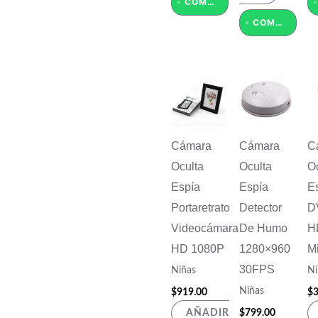
COMPRAR POR WHATSAPP
COMPRAR POR WHATSAPP
Cámara
Cámara
C
Oculta
Oculta
Oc
Espía
Espía
E
Portaretrato
Detector
D
Videocámara
De Humo
H
HD 1080P
1280×960
Mi
30FPS
Niñas
Ni
Niñas
$
919.00
$
3
$
799.00
AÑADIR