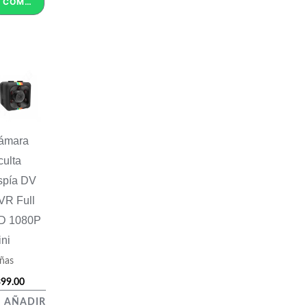
COMPRAR POR WHATSAPP
ámara
ulta
spía DV
VR Full
D 1080P
ni
ñas
99.00
AÑADIR