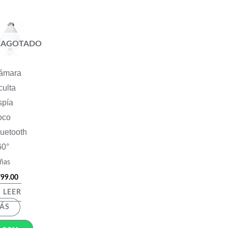
AGOTADO
ámara
ulta
spía
oco
uetooth
60°
ñas
99.00
LEER
ÁS