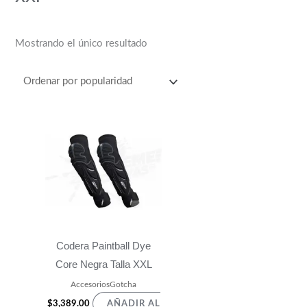
s
$
:
4
$
4
Mostrando el único resultado
4
0
8
.
9
0
.
0
0
.
0
.
Codera Paintball Dye
Core Negra Talla XXL
AccesoriosGotcha
$
3,389.00
AÑADIR AL