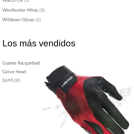
Watco-Oil
(3)
Westhunter-Miras
(3)
Wildman-Ojivas
(2)
Los más vendidos
Guante Racquetball
Glove Head
$
699.00