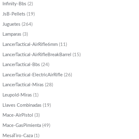
Infinity-Bbs
(2)
JsB-Pellets
(19)
Juguetes
(264)
Lamparas
(3)
LancerTactical-AirRifle6mm
(11)
LancerTactical-AirRifleBreakBarrel
(15)
LancerTactical-Bbs
(24)
LancerTactical-ElectricAirRifle
(26)
LancerTactical-Miras
(28)
Leupold-Miras
(1)
Llaves Combinadas
(19)
Mace-AirPistol
(3)
Mace-GasPimienta
(49)
MesaTiro-Caza
(1)