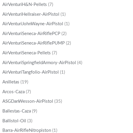
AirVenturiH&N-Pellets
(7)
AirVenturiHellraiser-AirPistol
(1)
AirVenturiJohnWayne-AirPistol
(1)
AirVenturiSeneca-AirRiflePCP
(2)
AirVenturiSeneca-AirRiflePUMP
(2)
AirVenturiSeneca-Pellets
(7)
AirVenturiSpringfieldArmory-AirPistol
(4)
AirVenturiTangfolio-AirPistol
(1)
Anilletas
(19)
Arcos-Caza
(7)
ASGDanWesson-AirPistol
(35)
Ballestas-Caza
(9)
Ballistol-Oil
(3)
Barra-AirRifleNitropiston
(1)