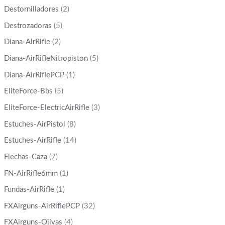
Destornilladores
(2)
Destrozadoras
(5)
Diana-AirRifle
(2)
Diana-AirRifleNitropiston
(5)
Diana-AirRiflePCP
(1)
EliteForce-Bbs
(5)
EliteForce-ElectricAirRifle
(3)
Estuches-AirPistol
(8)
Estuches-AirRifle
(14)
Flechas-Caza
(7)
FN-AirRifle6mm
(1)
Fundas-AirRifle
(1)
FXAirguns-AirRiflePCP
(32)
FXAirguns-Ojivas
(4)