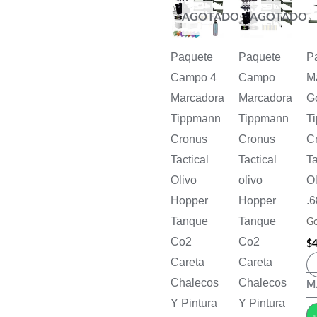
AGOTADO
AGOTADO
Paquete
Paquete
P
Campo 4
Campo
M
Marcadora
Marcadora
G
Tippmann
Tippmann
T
Cronus
Cronus
C
Tactical
Tactical
Ta
Olivo
olivo
O
Hopper
Hopper
.6
Tanque
Tanque
Go
Co2
Co2
$
4
Careta
Careta
Chalecos
Chalecos
M
Y Pintura
Y Pintura