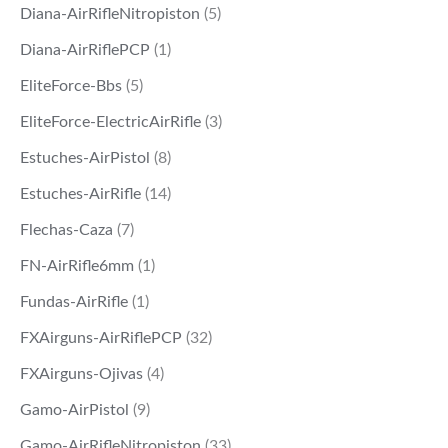
Diana-AirRifleNitropiston
(5)
Diana-AirRiflePCP
(1)
EliteForce-Bbs
(5)
EliteForce-ElectricAirRifle
(3)
Estuches-AirPistol
(8)
Estuches-AirRifle
(14)
Flechas-Caza
(7)
FN-AirRifle6mm
(1)
Fundas-AirRifle
(1)
FXAirguns-AirRiflePCP
(32)
FXAirguns-Ojivas
(4)
Gamo-AirPistol
(9)
Gamo-AirRifleNitropiston
(33)