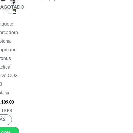
AGOTADO
aquete
arcadora
otcha
ippmann
ronus
ctical
livo CO2
8
tcha
,189.00
LEER
ÁS
COMPRAR POR WHATSAPP