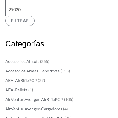
í
á
n
x
FILTRAR
i
i
m
m
o
o
Categorías
Accesorios Airsoft
(255)
Accesorios Armas Deportivas
(153)
AEA-AirRiflePCP
(27)
AEA-Pellets
(1)
AirVenturiAvenger-AirRiflePCP
(105)
AirVenturiAvenger-Cargadores
(4)