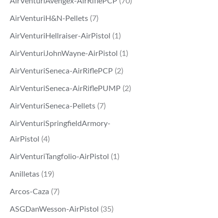
AirVenturiAvengex-AirRiflePCP
(70)
AirVenturiH&N-Pellets
(7)
AirVenturiHellraiser-AirPistol
(1)
AirVenturiJohnWayne-AirPistol
(1)
AirVenturiSeneca-AirRiflePCP
(2)
AirVenturiSeneca-AirRiflePUMP
(2)
AirVenturiSeneca-Pellets
(7)
AirVenturiSpringfieldArmory-
AirPistol
(4)
AirVenturiTangfolio-AirPistol
(1)
Anilletas
(19)
Arcos-Caza
(7)
ASGDanWesson-AirPistol
(35)