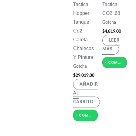
Tactical
Tactical
Hopper
CO2 .68
Tanque
Gotcha
Co2
$
4,819.00
Careta
LEER
Chalecos
MÁS
Y Pintura
COMPRAR POR WHATSAPP
Gotcha
$
29,019.00
AÑADIR
AL
CARRITO
COMPRAR POR WHATSAPP