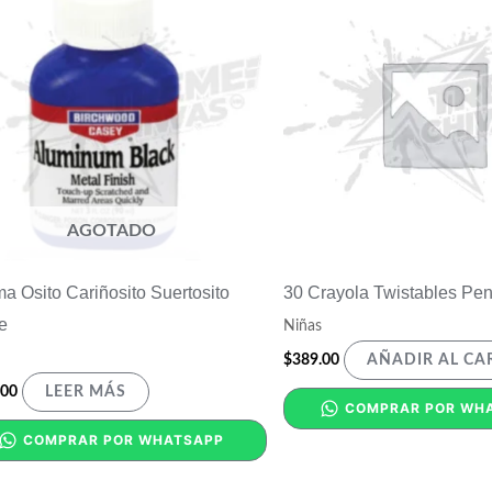
AGOTADO
ma Osito Cariñosito Suertosito
30 Crayola Twistables Pen
e
Niñas
$
389.00
AÑADIR AL CA
.00
LEER MÁS
COMPRAR POR WH
COMPRAR POR WHATSAPP