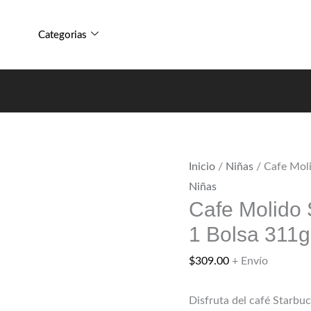
Cafe
Sabor
Molido
Caramelo
Categorias
Starbucks
1
Sabor
Bolsa
Caramelo
311gr
1
cantidad
Bolsa
311gr
Inicio
/
Niñas
/ Cafe Moli
cantidad
Niñas
Cafe Molido
1 Bolsa 311g
$
309.00
+ Envío
Disfruta del café Starbuc