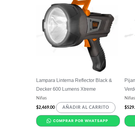
Lampara Linterna Reflector Black &
Pija
Decker 600 Lumens Xtreme
Verd
Niñas
Niñas
$
2,469.00
$
529
AÑADIR AL CARRITO
COMPRAR POR WHATSAPP