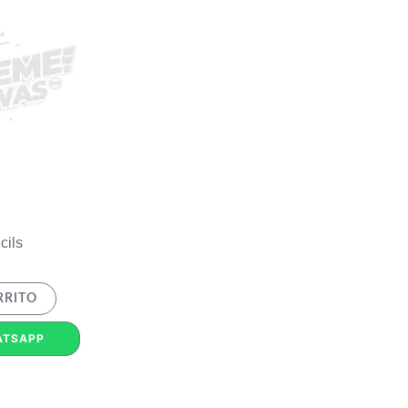
cils
RRITO
ATSAPP