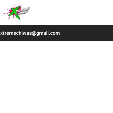
Ir
al
contenido
xtremechiwas@gmail.com