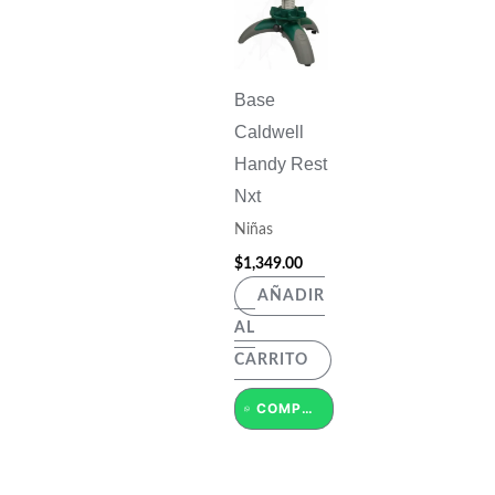
Base
Caldwell
Handy Rest
Nxt
Niñas
$
1,349.00
AÑADIR
AL
CARRITO
COMPRAR POR WHATSAPP