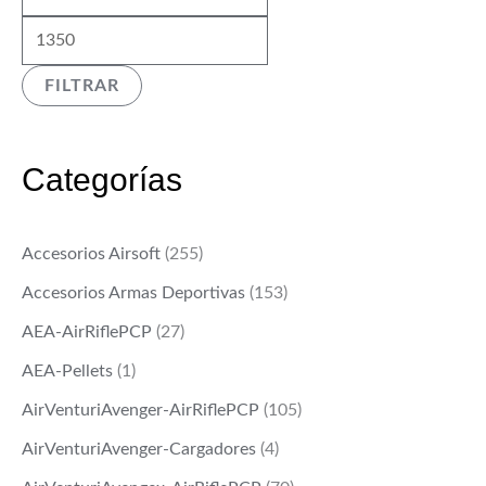
í
á
n
x
FILTRAR
i
i
m
m
o
o
Categorías
Accesorios Airsoft
(255)
Accesorios Armas Deportivas
(153)
AEA-AirRiflePCP
(27)
AEA-Pellets
(1)
AirVenturiAvenger-AirRiflePCP
(105)
AirVenturiAvenger-Cargadores
(4)