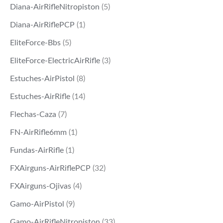
Diana-AirRifleNitropiston
(5)
Diana-AirRiflePCP
(1)
EliteForce-Bbs
(5)
EliteForce-ElectricAirRifle
(3)
Estuches-AirPistol
(8)
Estuches-AirRifle
(14)
Flechas-Caza
(7)
FN-AirRifle6mm
(1)
Fundas-AirRifle
(1)
FXAirguns-AirRiflePCP
(32)
FXAirguns-Ojivas
(4)
Gamo-AirPistol
(9)
Gamo-AirRifleNitropiston
(33)