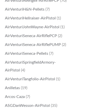
AirVenturiAvengex-AirRiflePCP
(70)
AirVenturiH&N-Pellets
(7)
AirVenturiHellraiser-AirPistol
(1)
AirVenturiJohnWayne-AirPistol
(1)
AirVenturiSeneca-AirRiflePCP
(2)
AirVenturiSeneca-AirRiflePUMP
(2)
AirVenturiSeneca-Pellets
(7)
AirVenturiSpringfieldArmory-
AirPistol
(4)
AirVenturiTangfolio-AirPistol
(1)
Anilletas
(19)
Arcos-Caza
(7)
ASGDanWesson-AirPistol
(35)