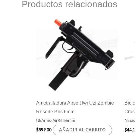
Productos relacionados
Ametralladora Airsoft Iwi Uzi Zombie
Bici
Resorte Bbs 6mm
Cros
UkArms-AirRifle6mm
Niñas
$
899.00
$
44,
AÑADIR AL CARRITO