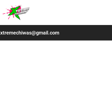
Ir
al
contenido
xtremechiwas@gmail.com