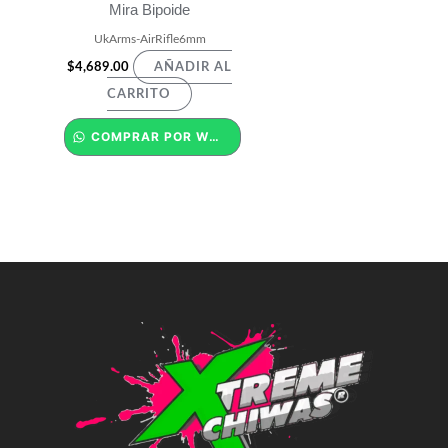
Mira Bipoide
UkArms-AirRifle6mm
$
4,689.00
AÑADIR AL
CARRITO
COMPRAR POR WHATSAPP