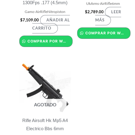
1300Fps .177 (4.5mm)
UkArms-AirRifle6mm
Gamo-AirRifleNitropiston
$
2,789.00
LEER
$
7,109.00
AÑADIR AL
MÁS
CARRITO
COMPRAR POR WHATSAPP
COMPRAR POR WHATSAPP
AGOTADO
Rifle Airsoft Hk Mp5 A4
Electrico Bbs 6mm