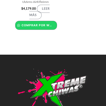
UkArms-AirRifle6mm
$
4,179.00
LEER
MÁS
COMPRAR POR WHATSAPP